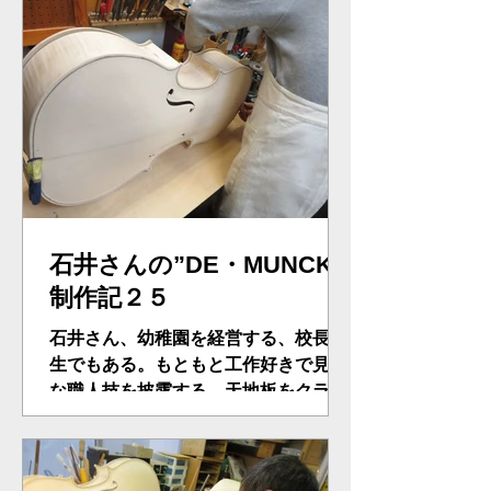
はがし、５mmほど天側モールドのア
ッパーを削る、という決断、ものすご
く大事なことである。後々後悔しな...
石井さんの”DE・MUNCK"
制作記２５
石井さん、幼稚園を経営する、校長先
生でもある。もともと工作好きで見事
な職人技を披露する。天地板をクラン
プで止め、見事なホワイトムンクの完
成である。さて、さらに難関、ネック
の取り付けである。１４０mmX３２