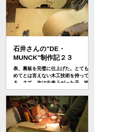
る・・。
石井さんの"DE・
MUNCK"制作記２３
表、裏板を完璧に仕上げた。とても初
めてとは言えない木工技術を持ってい
る。さて、次は出来上がった天、地板
をボディにつける最終工程に入る。あ
んこをとったモールドの最終作業。内
部の余計な贅肉をとる細かい小カンナ
技術を要する。次工程は、天板をモー
ルドに貼付、さらにネック付けの工程
に...