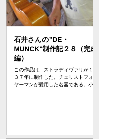
石井さんの”DE・
MUNCK"制作記２８（完成
編）
この作品は、ストラディヴァリが１７
３７年に制作した。チェリストフォイ
ヤーマンが愛用した名器である。小生
も１９６０年に最初に創った。氏、１
年足らずでの完成、素晴らしく早い完
成・・・。問題はネックの太さにあっ
た。弾きやすいネックの太さに調整。
ブリッジも調整。素晴らしい音になっ
た...