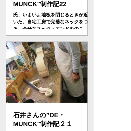
MUNCK"制作記22
氏、いよいよ地板を閉じるときが近付
いた。自宅工房で完璧なネックをつけ
る。余分なネック・エンドをのこ、カ
ンナ、ノミ、やすりで平面を出す。さ
あ！、地板を閉じようとしたが、モー
ルドを外してきたため、どうしても内
側にひずむ。それをうまくバスバー材
でカバーし自宅工房での作業となっ
た。...
石井さんの”DE・
MUNCK"制作記２１