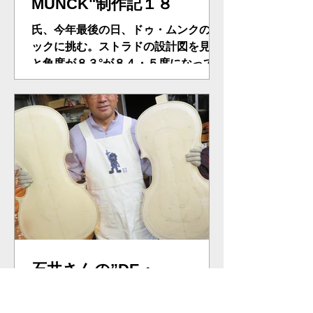
MUNCK"制作記１８
氏、今年最後の日、ドゥ・ムンクのネ
ックに挑む。ストラドの設計図を見る
と角度が８３°が８４・５度になってい
るが、従来通リの８３°に変える。パタ
ーンもちょいとサイズチアタマに成っ
ているが、その特徴を生かしカット。
新年には自宅工房で仕上がってくるだ
ろう…楽しみだ！！
石井さんの”DE・
MUNCK"制作記１７