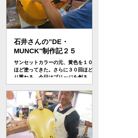
石井さんの”DE・
MUNCK"制作記２５
サンセットカラーの元、黄色を１０回
ほど塗ってきた。さらに３０回ほど塗
り重ねる。今日はブリッジを創る。カ
ーボンを敷き、ブリッジフットを合わ
せ削りこむ。いよいよ音出しか！