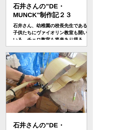
石井さんの”DE・
MUNCK"制作記２３
石井さん、幼稚園の校長先生である。
子供たちにヴァイオリン教室も開いて
いる。チェロ教室も将来あり得る。今
日はネックの形を整える。エンドピン
用のホールを開ける。エンドサドルの
取り付け。いよいよホワイトMUNCK
の完成真近かである。
石井さんの”DE・