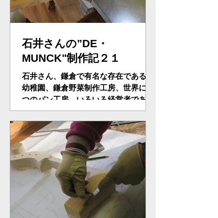
石井さんの”DE・
MUNCK"制作記２１
石井さん、鎌倉で有名な存在である。
幼稚園、鎌倉野菜制作工房、世界に一
つのパン工房、いろいろ経営者であ
る。今日は、音の根幹バス・バー制作
である。１００年物のバス・バー素
材、スプルースの成型加工、神経を使
い、天板に完璧フィッテイング、を目
指す。奥の深い工程・・・。上部１L,
８０...