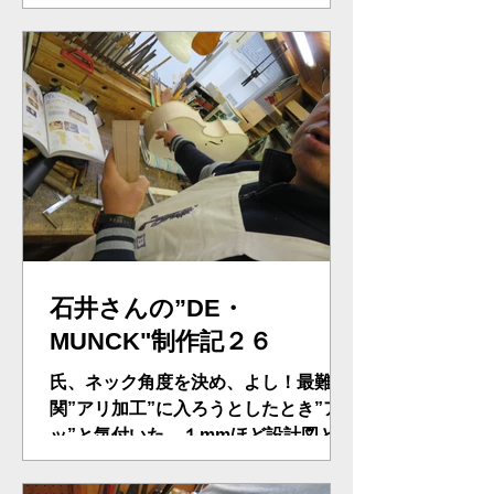
とによる、緊張感の演出。音のソノリ
ティーを引き出す。石井さん、だんだ
ん、職人技をつけて、校長先生より弦
楽器制作者の顔になってきた。膠をつ
け、天板をクランプで固定、来週は、
い...
石井さんの”DE・
MUNCK"制作記２６
氏、ネック角度を決め、よし！最難
関”アリ加工”に入ろうとしたとき”ア
ッ”と気付いた。１mmほど設計図と違
う！”まあ！いっか！”で過ごすところ
だが、氏、やり直しを選択。天板を、