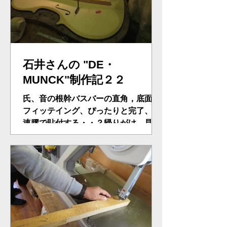
石井さんの "DE・
MUNCK"制作記２２
氏、音の根幹バスバーの直角，底面の
フィッテイング、ぴったりと完了、早
速膠で貼付する・・？帰りがけ、見た
ら、ぴったりフィットがうまくいって
ないことを発見！低音、高音部がずれ
ている。これでは、自宅工房での形状
削りが出来ない、さっそく蒸気を使っ
て剥がす。産みの苦しみを味わってい
る...