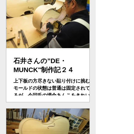
mmnの底面を創り上げ、最難関蟻加工
に入る。この時にスタンレーをうま
く...
石井さんの”DE・
MUNCK"制作記２４
上下板の方尽きない貼り付けに挑む。
モールドの状態は普通は固定されてい
るが、今回氏の場合あんこをきれいに
除去。ブロック、内部の余計部分をと
ってから、張り込むという変則を試み
る。下部板を仮につけ上板をガッチリ
つける四苦八苦しながらどうやら成
功、したがってこのどや顔とな