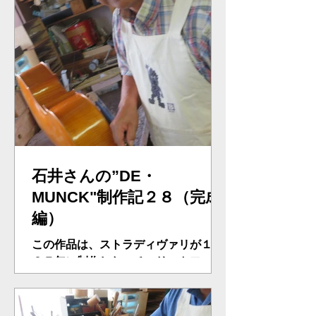
石井さんの”DE・
MUNCK"制作記２８（完成
編）
この作品は、ストラディヴァリが１７
３７年に制作した。チェリストフォイ
ヤーマンが愛用した名器である。小生
も１９６０年に最初に創った。氏、１
年足らずでの完成、素晴らしく早い完