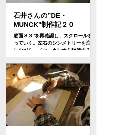
石井さんの”DE・
MUNCK"制作記２０
底面８３°を再確認し、スクロールを創
っていく。左右のシンメトリーを注意
しながら、ノコ、カンナを駆使する。
だいぶムンクのスクロールが出来上が
ってきた。