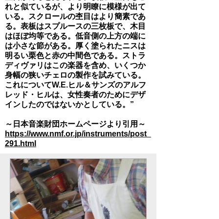
れと似ているが、より明瞭に模様が出て
いる。スクロールの杢目はより簡素であ
る。表板はスプルースの三枚板で、木目
はほぼ均等である。低音側の上方の端に
は小さな節がある。厚く塗られたニスは
明るい栗色と赤の中間色である。ストラ
ディヴァリはこの楽器を含め、いくつか
身幅の狭いチェロの製作を試みている。
これについてW.E.ヒル＆サンズのアルフ
レッド・ヒルは、女性奏者のためにデザ
インしたのではないかとしている。”
​～日本音楽財団ホームページより引用～
https://www.nmf.or.jp/instruments/post_
291.html