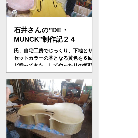
石井さんの”DE・
MUNCK"制作記２４
氏、自宅工房でじっくり、下地とサン
セットカラーの基となる黄色を６回ほ
ど塗ってきた。してやったりの笑顔。
チェロ創りの醍醐味である、この一連
のニス作業、得も言われぬ楽しみであ
る。自宅工房であーでもない、こーで
もないと色の追求。楽し！！。今日
は、魂柱の入れ込みも、練習も同時に
こなす。