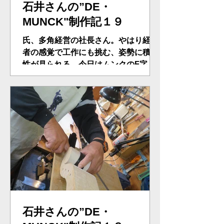
石井さんの”DE・
MUNCK"制作記１９
氏、多角経営の社長さん。やはり経営
者の感覚で工作にも挑む、姿勢に積極
性が見られる。今日はムンクのF字孔
に挑む。ストラドにしては、２mmほ
どのシンメトリーに違いがある。氏、
そこを考慮しパターンを作り直す。そ
して表板にトレース、裏側のバス・バ
ー位置を考慮しながら、ボール盤でガ
イ...
石井さんの”DE・