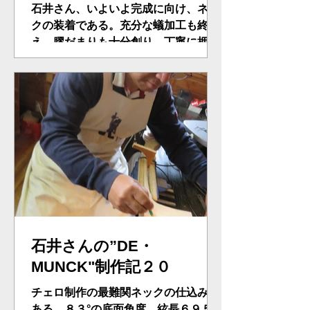
石井さん、いよいよ完成に向け、ネッ
クの装着である。充分な蟻加工も終
え、膠だまりも十分創り、丁寧に押し
込む。ピッタリの技を披露した。最終
コーナーは近い・・・。クランプでが
っちり止める。そしてやった―のどや
顔！！
石井さんの”DE・
MUNCK"制作記２０
チェロ制作の最難関ネックの仕込みで
ある。８３°の底面角度、絃長６９５