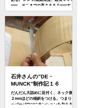
mm、そこまでの高さ６５０mmすべ
てをクリヤさらに蟻加工を徹底、氏、
必死に追及じょじょにその接点に到達
する、そして安どの”どや顔”・・・。
石井さんの”DE・
MUNCK"制作記１６
だんだん大詰めに近付く、ネック側に
２mmほどの傾斜をつける。つまりア
ッパーバウツにテンションを与えるこ