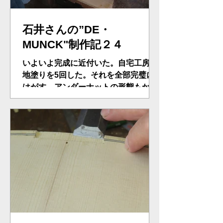
石井さんの”DE・
MUNCK"制作記２４
いよいよ完成に近付いた。自宅工房で
地塗りを5回した。それを全部完璧に
はがす。アンダーナットの形態もかた
ずけ、塗ってなかったペグボックス
内、ネック裏側、完了。ニス本塗りの
準備が整った。アンティ―ク仕上げが
望みという・・。来週から３０－４０
回の塗りが始まる。