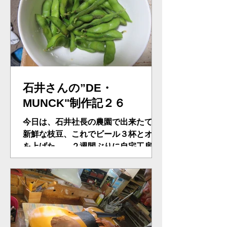
公...
石井さんの”DE・
MUNCK"制作記２６
今日は、石井社長の農園で出来たての
新鮮な枝豆、これでビール３杯とオダ
を上げた…。２週間ぶりに自宅工房で
完璧に仕上げてきたムンク。ニスを塗
ってみないとわからない失敗が発見さ
れる。つまりプレーンに仕上げたつも
りが、へこみの跡が、ニスを塗ると現
れてくる。スクレーパーで修正。塗り
直...