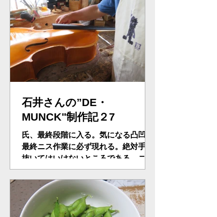
成・・・。問題はネックの太さにあっ
た。弾きやすいネックの太さに調整。
ブリッジも調整。素晴らしい音になっ
た...
石井さんの”DE・
MUNCK"制作記２7
氏、最終段階に入る。気になる凸凹。
最終ニス作業に必ず現れる。絶対手を
抜いてはいけないところである。ニス
を剥がし再度トライアル。最終コーナ
ーペグ調整、アッパーサドルの微妙な
角度仕上げ。ムンクの音を追及する
氏、この最終コーナーは、鎌倉で話題
のユーチューブ”鎌倉のぞ紀美CH”で