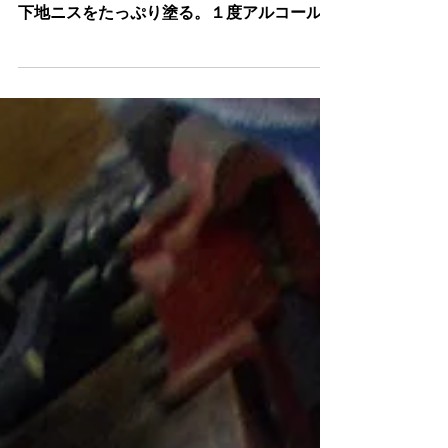
２１
ものすごいスピードで完成させた、Ｙｕｕ
君,これからはマエストロト呼ぼう。自作の
下地ニスをたっぷり塗る。１度アルコールで
完璧にはがし、下地の完成である。トラ杢の
かなたから浮かび上がるサンセットカラー、
基本のＧＥＲＶ（黄）もたっぷり塗って、カ
ンセーイ！、来週はブラウンが塗りあが...