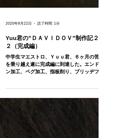
2020年9月22日
読了時間: 1分
Yuu君の”ＤＡＶＩＤＯＶ”制作記２
２（完成編）
中学生マエストロ、Ｙｕｕ君、６ヶ月の苦闘
を乗り越え遂に完成編に到達した。エンドピ
ン加工、ペグ加工、指板削り、ブリッヂフィ
ッティング、魂柱合わせ、いよいよ音だし、
張り詰めた高音、腹に響く低音、小生も、感
激の一瞬であった。さらに一緒にプロデユー
スしたママさんの拍手にＹｕｕ君感激！！