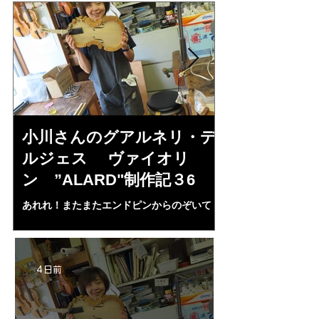
小川さんのグアルネリ・デ
倉沢さんの
ルジェス ヴァイオリ
ルジェス”KO
ン ”ALARD"制作記３6
作記7
あれれ！またまたエンドピンからのぞいて
コーチャンスキー、
る・・・。発見、わずかな光が漏れてる。全
も呼ばれる、WIに
部やり直し。エンドピン脇をヤスリ、ノミ、
ンストのポール・コ
ペーパー１００゜で徹底して削る。やっと光
ある。倉沢さん徹底
が消えた。にかわで再度閉じる。消えた――
ーティカルを追及し
4 日前
の小川さんの笑顔が満開となる・・。いよい
いる。基本に神経を
よ来週からニス塗りか？