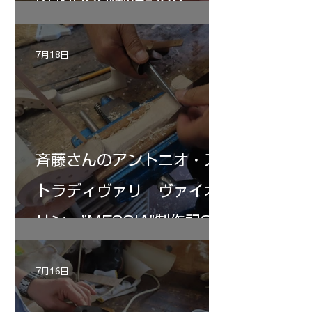
KUNUPU"制作記30
7月18日
斉藤さんのアントニオ・ス
トラディヴァリ ヴァイオ
リン ”MESSIA"制作記32
7月16日