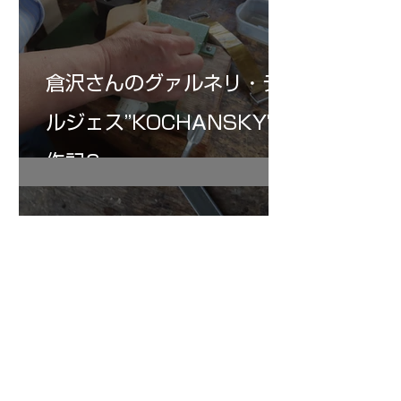
倉沢さんのグァルネリ・デ
ルジェス”KOCHANSKY"制
作記6
7月16日
小川さんのグアルネリ・デ
ルジェス ヴァイオリ