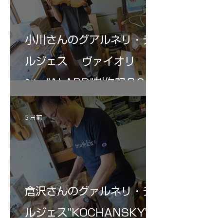
小川さんのグアルネリ・デ
ルジェス ヴァイオリ
ン ”ALARD"制作記３6
5 日前
倉沢さんのグァルネリ・デ
ルジェス”KOCHANSKY"制