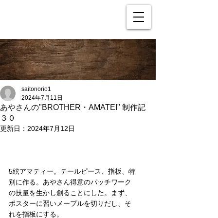
saitonorio1
2024年7月11日
あやさんの"BROTHER・AMATEI" 制作記
３０
更新日：
2024年7月12日
5絃アマティー。テールピース、指板、特
別に作る。あやさん得意のパッチワーク
の技量を生かし創ることにした。まず、
ポスターに習いメープルを切りだし、そ
れを指板にする。