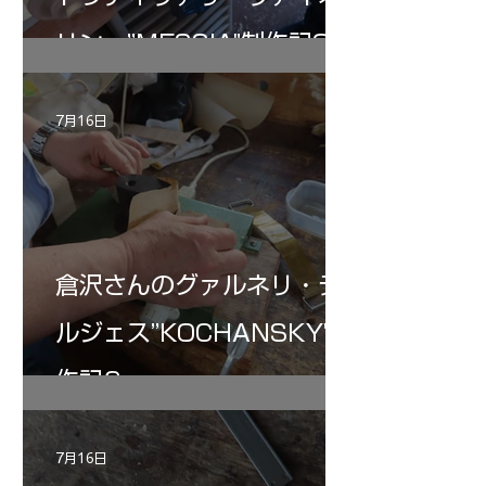
リン ”MESSIA"制作記32
7月16日
倉沢さんのグァルネリ・デ
ルジェス”KOCHANSKY"制
作記6
7月16日