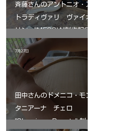
斉藤さんのアントニオ・ス
トラディヴァリ ヴァイオ
リン ”MESSIA"制作記33
7月27日
田中さんのドメニコ・モン
タニアーナ チェロ
"Sleeping・Beauty” 制作