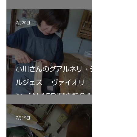
マエストロ副島君の来房
7月20日
小川さんのグアルネリ・デ
ルジェス ヴァイオリ
ン ”ALARD"制作記３4
7月19日