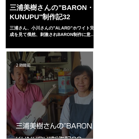
三浦美樹さんの”BARON・
田中さんの
KUNUPU"制作記32
タニアーナ
"Sleeping・
三浦さん、小川さんの”ALARD”ホワイト完
31
成を見て俄然、刺激されBARON制作に意欲
側板の出幅を4㎜に
を燃やし始めた。小生の日本弦楽器協会の同
とした”がた”も正
時期会員の川上昭一郎氏に習っていた。バロ
にできてから。パー
ンほとんど完成形であるがなかなか進まなか
後々の上下板の固定
ったが。小川さんの完成に刺激され、だいぶ
ルを開ける。いよいよ
2 時間前
進んできた。クレモナをはじめ、フィレンツ
成に近付く。田中さ
ェ、ミッテンヴァルト、パリ、の工房を訪ね
めDavid・Sora
まわり、制作技術は小生よりもはるかに詳し
いう。
い。
三浦美樹さんの”BARON・