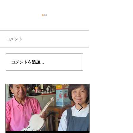
コメント
カリンさんの”Titian”制
カリンさんの”Titia
コメントを追加…
作記５８
作記５６