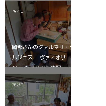
7月25日
岡部さんのグァルネリ・デ
ルジェス ヴァィオリ
ン ”ALARD"制作記 １2
7月25日