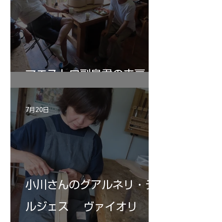
マエストロ副島君の来房
7月20日
小川さんのグアルネリ・デ
ルジェス ヴァイオリ