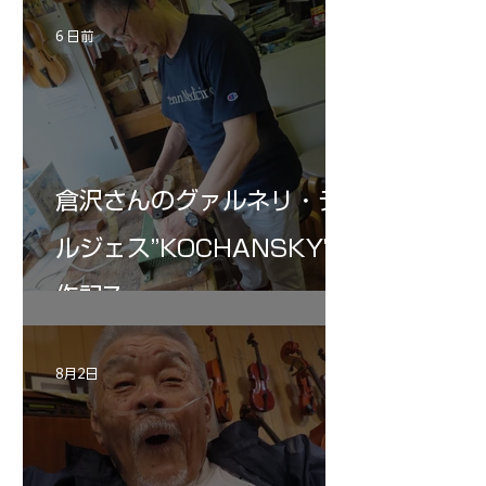
6 日前
倉沢さんのグァルネリ・デ
ルジェス”KOCHANSKY"制
作記7
8月2日