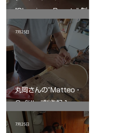
"Sleeping・Beauty” 制作
記 30
7月25日
丸岡さんの”Matteo・
Gofliller”制作記１
7月25日