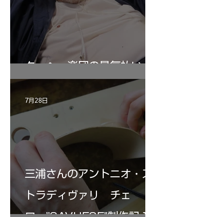
ターヘー楽団の暑気払い
7月28日
三浦さんのアントニオ・ス
トラディヴァリ チェ
ロ ”SAVUESE"制作記１2