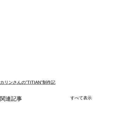
カリンさんの”TITIAN”制作記
すべて表示
関連記事