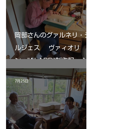
岡部さんのグァルネリ・デ
ルジェス ヴァィオリ
ン ”ALARD"制作記 １2
7月25日