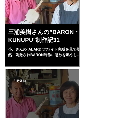
三浦美樹さんの”BARON・
小川さんの
KUNUPU"制作記31
ルジェス 
ン ”ALAR
小川さんの”ALARD”ホワイト完成を見て俄
然、刺激されBARON制作に意欲を燃やし始
あれれ！またまたエ
めた。小生の日本弦楽器協会の同時期の川上
る・・・。発見、わ
昭一郎氏に習っていた。バロンほとんど完成
部やり直し。エンド
形であるがなかなか進まなかったが。小川さ
ペーパー１００゜で
んの完成に刺激されだいぶ進んできた。
が消えた。にかわで
3 時間前
の小川さんの笑顔が
よ来週からニス塗り