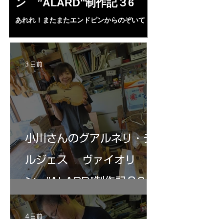
ン ”ALARD"制作記３6
作記7
あれれ！またまたエンドピンからのぞいて
コーチャンスキー、
る・・・。発見、わずかな光が漏れてる。全
も呼ばれる、WIに
部やり直し。エンドピン脇をヤスリ、ノミ、
ンストのポール・コ
ペーパー１００゜で徹底して削る。やっと光
ある。倉沢さん徹底
が消えた。にかわで再度閉じる。消えた――
ーティカルを追及し
3 日前
の小川さんの笑顔が満開となる・・。いよい
いる。基本に神経を
よ来週からニス塗りか？
小川さんのグアルネリ・デ
ルジェス ヴァイオリ
ン ”ALARD"制作記３6
4 日前