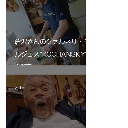
倉沢さんのグァルネリ・デ
ルジェス”KOCHANSKY"制
作記7
5 日前