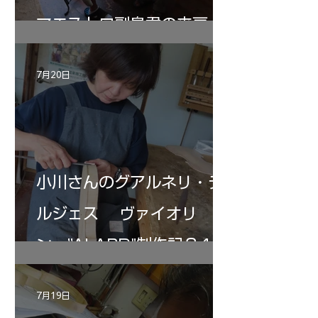
マエストロ副島君の来房
7月20日
小川さんのグアルネリ・デ
ルジェス ヴァイオリ
ン ”ALARD"制作記３4
7月19日