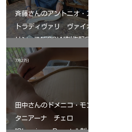
斉藤さんのアントニオ・ス
トラディヴァリ ヴァイオ
リン ”MESSIA"制作記33
7月27日
田中さんのドメニコ・モン
タニアーナ チェロ
"Sleeping・Beauty” 制作