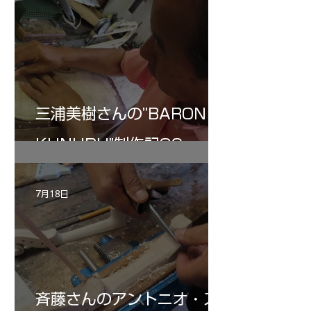
三浦美樹さんの”BARON・
KUNUPU"制作記30
7月18日
斉藤さんのアントニオ・ス