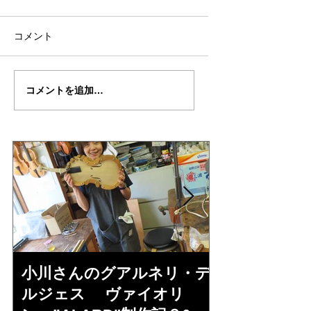
コメント
カリンさんの”Titian”制
カリンさんの”Titia
コメントを追加…
作記５８
作記５７
小川さんのグアルネリ・デ
倉沢さんの
ルジェス ヴァイオリ
ルジェス”KO