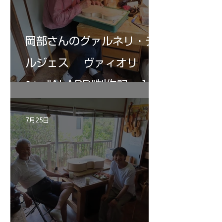
岡部さんのグァルネリ・デ
ルジェス ヴァィオリ
ン ”ALARD"制作記 １2
7月25日