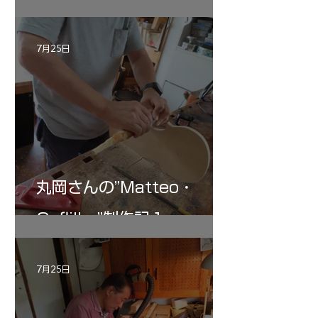
記 30
7月25日
丸岡さんの”Matteo・
Gofliller”制作記１
7月25日