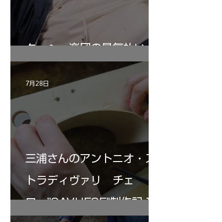
ターヘー楽団の暑気払い
7月28日
三浦さんのアントニオ・ス
トラディヴァリ チェ
ロ ”SAVUESE"制作記１2