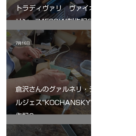
トラディヴァリ ヴァイオ
リン ”MESSIA"制作記32
7月16日
倉沢さんのグァルネリ・デ
ルジェス”KOCHANSKY"制
作記6