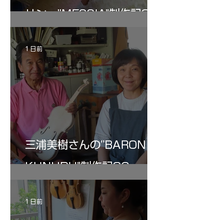
リン ”MESSIA"制作記34
1 日前
三浦美樹さんの”BARON・
KUNUPU"制作記32
1 日前