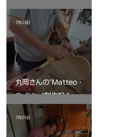
"Sleeping・Beauty” 制作
記 30
7月25日
丸岡さんの”Matteo・
Gofliller”制作記１
7月25日