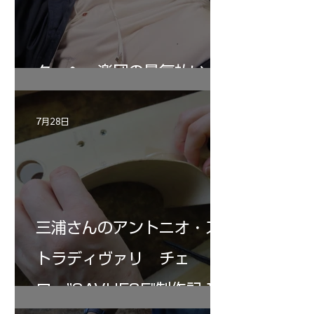
ターヘー楽団の暑気払い
7月28日
三浦さんのアントニオ・ス
トラディヴァリ チェ
ロ ”SAVUESE"制作記１2