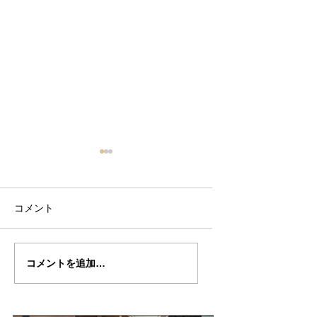
コメント
カリンさんの”Titian”制
カリンさんの”Titia
コメントを追加…
作記５８
作記５７