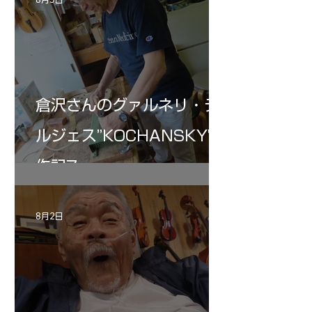
倉沢さんのグァルネリ・デ
ルジェス”KOCHANSKY"制
作記7
8月2日