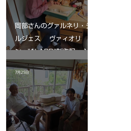
岡部さんのグァルネリ・デ
ルジェス ヴァィオリ
ン ”ALARD"制作記 １2
7月25日