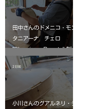
田中さんのドメニコ・モン
タニアーナ チェロ
"Sleeping・Beauty” 制作
記 31
2 日前
小川さんのグアルネリ・デ