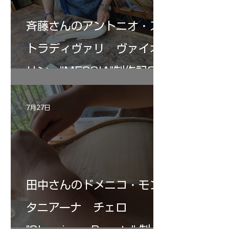
斉藤さんのアントニオ・ス
トラディヴァリ ヴァイオ
リン ”MESSIA"制作記33
7月27日
田中さんのドメニコ・モン
タニアーナ チェロ