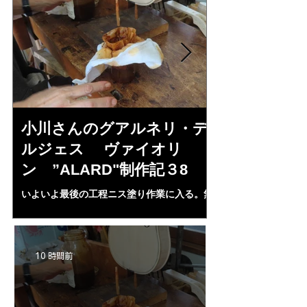
小川さんのグアルネリ・デ
斉藤さんの
ルジェス ヴァイオリ
トラディヴ
ン ”ALARD"制作記３8
リン ”MESS
いよいよ最後の工程ニス塗り作業に入る。無
1L、４２mm（４・
水アルコール２００㏄にシェラック、プロポ
３７・８ｍｍ、（５
リス、ランニングコーパル、ベネチアターペ
ランプ止め。うまく
ンタイン、スパイクラヴェンダーオイル，等
置終了となる。いよ
等を入れ３ケ月経過、ガーゼで濾し下地ニス
ＩＡ”の完成が近付
10 時間前
として３回ほど塗る。さらにそれをアルコー
ルで取る。ホワイト状態に戻す。自宅工房で
３０－４０回ニス塗りの手始めとなる・・。