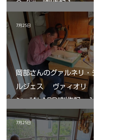
Gofliller”制作記１
7月25日
岡部さんのグァルネリ・デ
ルジェス ヴァィオリ
ン ”ALARD"制作記 １2
7月25日