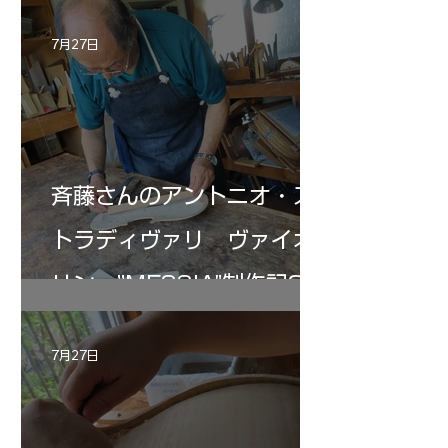
7月27日
斉藤さんのアントニオ・ス
トラディヴァリ ヴァイオ
リン ”MESSIA"制作記33
7月27日