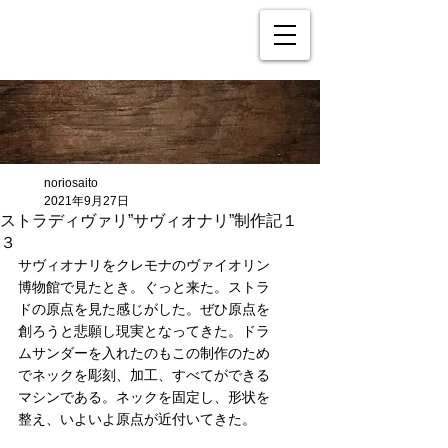
noriosaito
2021年9月27日
ストラディヴァリ”サヴィオナリ”制作記１
３
サヴィオナリをクレモナのヴァイオリン
博物館で見たとき。ぐっと来た。ストラ
ドの原点を見た感じがした。ぜひ原点を
創ろうと悲願し現実となってきた。ドラ
ムサンダーを入れたのもこの制作のため
でネックを彫刻、加工、すべてができる
マシンである。ネックを固定し、形状を
整え、いよいよ原点が近付いてきた。