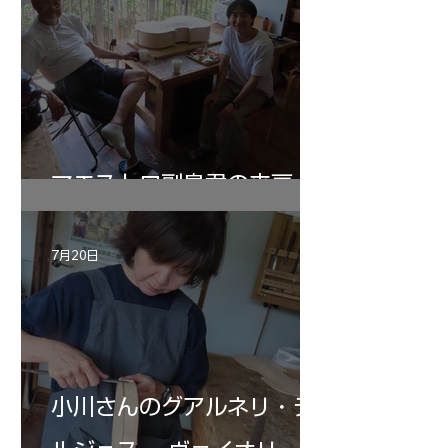
マエストロ副島君の来房
7月20日
小川さんのグアルネリ・デ