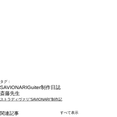
タグ：
SAVIONARI
Guiter制作日誌
斎藤先生
ストラディヴァリ”SAVIONARI”制作記
すべて表示
関連記事