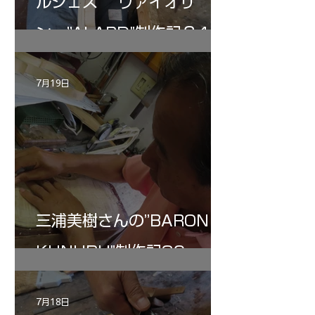
ルジェス ヴァイオリ
ン ”ALARD"制作記３4
7月19日
三浦美樹さんの”BARON・
KUNUPU"制作記30
7月18日