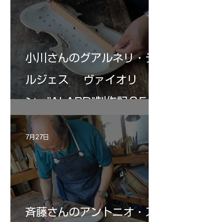
小川さんのグアルネリ・デ
ルジェス ヴァイオリ
ン ”ALARD"制作記３5
7月27日
斉藤さんのアントニオ・ス