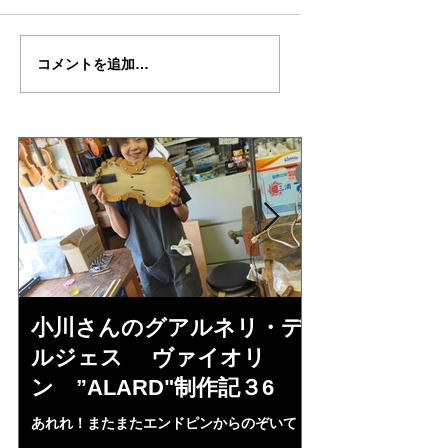
サヴィオナリ制作記
”SAVIONARI”制作記２
コメントを追加…
２
小川さんのグアルネリ・デ
倉沢さんの
ルジェス ヴァイオリ
ルジェス”KO
ン ”ALARD"制作記３6
作記7
あれれ！またまたエンドピンからのぞいて
コーチャンスキー、
る・・・。発見、わずかな光が漏れてる。全
も呼ばれる、WIに