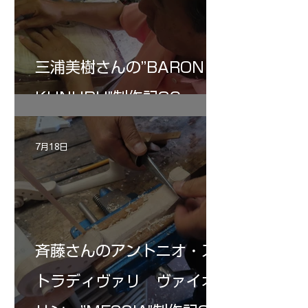
三浦美樹さんの”BARON・
KUNUPU"制作記30
7月18日
斉藤さんのアントニオ・ス
トラディヴァリ ヴァイオ