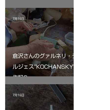
リン ”MESSIA"制作記32
7月16日
倉沢さんのグァルネリ・デ
ルジェス”KOCHANSKY"制
作記6
7月16日