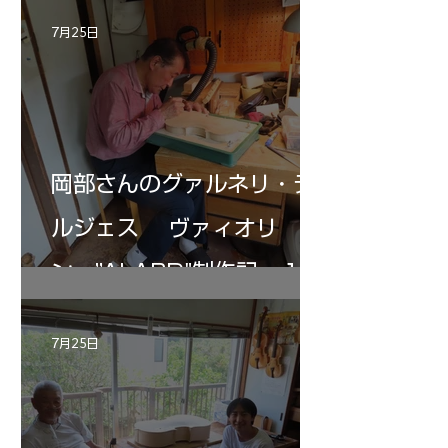
7月25日
岡部さんのグァルネリ・デ
ルジェス ヴァィオリ
ン ”ALARD"制作記 １2
7月25日