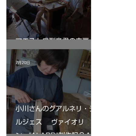
マエストロ副島君の来房
7月20日
小川さんのグアルネリ・デ
ルジェス ヴァイオリ
ン ”ALARD"制作記３4