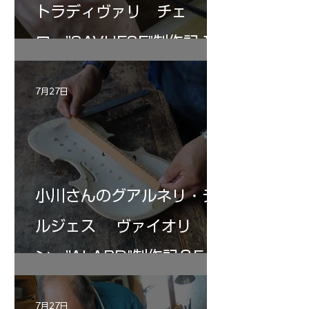
トラディヴァリ チェ
ロ ”SAVUESE"制作記１2
7月27日
小川さんのグアルネリ・デ
ルジェス ヴァイオリ
ン ”ALARD"制作記３5
7月27日