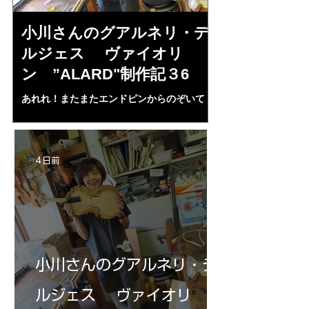
小川さんのグアルネリ・デ
倉沢さんの
ルジェス ヴァイオリ
ルジェス”KO
ン ”ALARD"制作記３6
作記7
あれれ！またまたエンドピンからのぞいて
コーチャンスキー、
る・・・。発見、わずかな光が漏れてる。全
も呼ばれる、WIに
部やり直し。エンドピン脇をヤスリ、ノミ、
ンストのポール・コ
ペーパー１００゜で徹底して削る。やっと光
ある。倉沢さん徹底
が消えた。にかわで再度閉じる。消えた――
ーティカルを追及し
4 日前
の小川さんの笑顔が満開となる・・。いよい
いる。基本に神経を
よ来週からニス塗りか？
小川さんのグアルネリ・デ
ルジェス ヴァイオリ