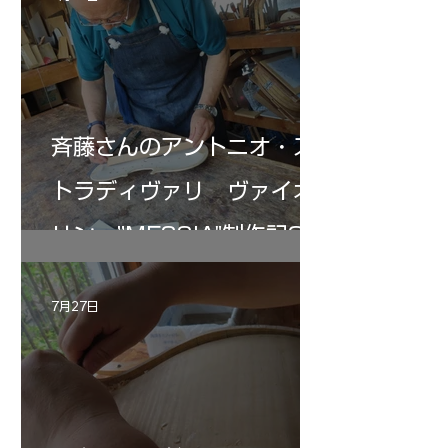
斉藤さんのアントニオ・ス
トラディヴァリ ヴァイオ
リン ”MESSIA"制作記33
7月27日