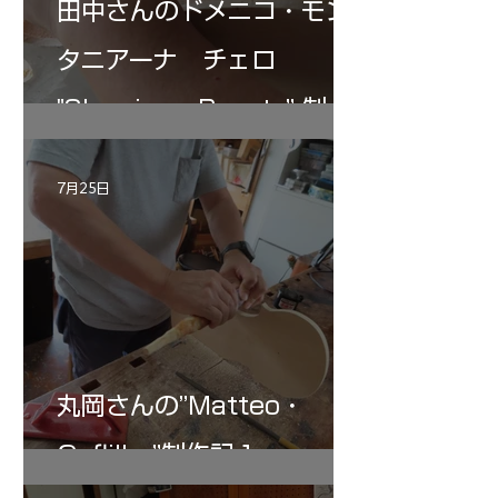
田中さんのドメニコ・モン
タニアーナ チェロ
"Sleeping・Beauty” 制作
記 30
7月25日
丸岡さんの”Matteo・
Gofliller”制作記１