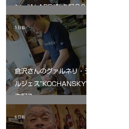
ン ”ALARD"制作記３6
5 日前
倉沢さんのグァルネリ・デ
ルジェス”KOCHANSKY"制
作記7
6 日前