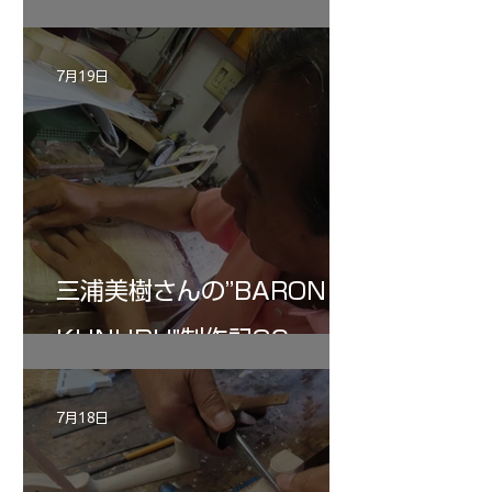
7月19日
三浦美樹さんの”BARON・
KUNUPU"制作記30
7月18日