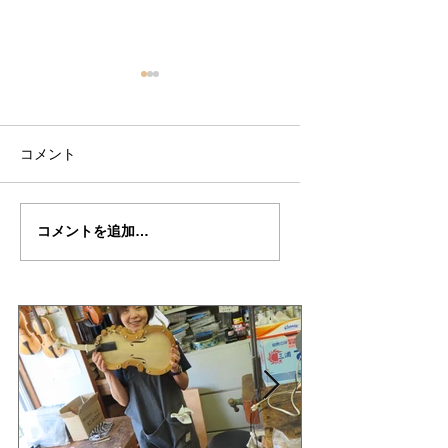
コメント
ターへ楽団の”カラオ
ターヘー楽団の暑
コメントを追加…
ケ・パーテイー”探訪記
い