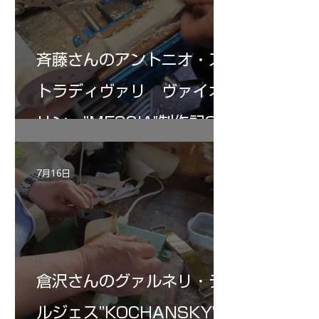
斉藤さんのアントニオ・ス
トラディヴァリ ヴァイオ
リン ”MESSIA"制作記32
7月16日
倉沢さんのグァルネリ・デ
ルジェス”KOCHANSKY"制