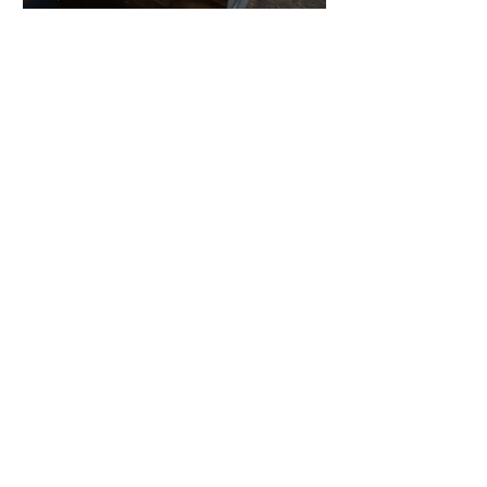
作記6
7月16日
小川さんのグアルネリ・デ
ルジェス ヴァイオリ
ン ”ALARD"制作記３3
7月15日