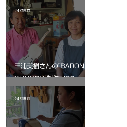
24 時間前
三浦美樹さんの”BARON・
KUNUPU"制作記32
24 時間前