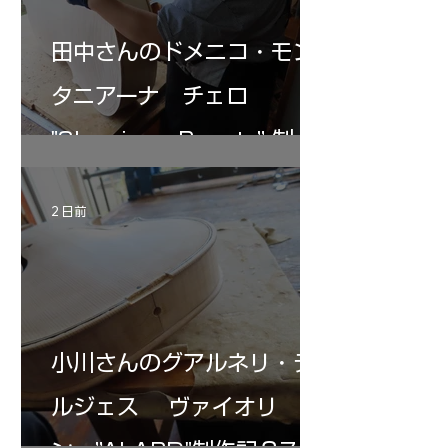
田中さんのドメニコ・モン
タニアーナ チェロ
"Sleeping・Beauty” 制作
記 31
2 日前
小川さんのグアルネリ・デ
ルジェス ヴァイオリ