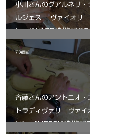
小川さんのグアルネリ・デ
ルジェス ヴァイオリ
ン ”ALARD"制作記３8
7 時間前
斉藤さんのアントニオ・ス
トラディヴァリ ヴァイオ
リン ”MESSIA"制作記34