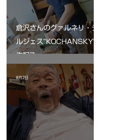
倉沢さんのグァルネリ・デ
ルジェス”KOCHANSKY"制
作記7
8月2日