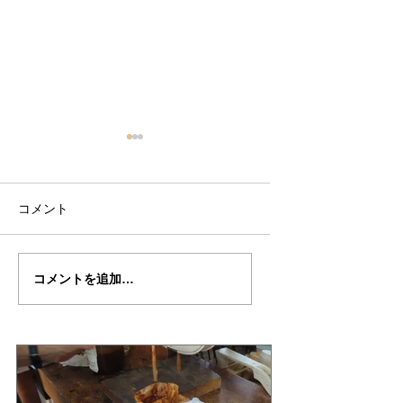
コメント
ノア君の"KREISLER"制
ノア君の"KREISLE
コメントを追加…
作記２４
作記２３