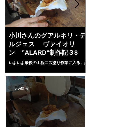
小川さんのグアルネリ・デ
斉藤さんの
ルジェス ヴァイオリ
トラディヴ
ン ”ALARD"制作記３8
リン ”MESS
いよいよ最後の工程ニス塗り作業に入る。無
1L、４２mm（４・
水アルコール２００㏄にシェラック、プロポ
３７・８ｍｍ、（５
リス、ランニングコーパル、ベネチアターペ
ランプ止め。うまく
ンタイン、スパイクラヴェンダーオイル，等
置終了となる。いよ
等を入れ３ケ月経過、ガーゼで濾し下地ニス
ＩＡ”の完成が近付
6 時間前
として３回ほど塗る。さらにそれをアルコー
ルで取る。ホワイト状態に戻す。自宅工房で
３０－４０回ニス塗りの手始めとなる・・。