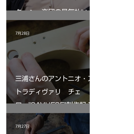
ターヘー楽団の暑気払い
7月28日
三浦さんのアントニオ・ス
トラディヴァリ チェ
ロ ”SAVUESE"制作記１2
7月27日