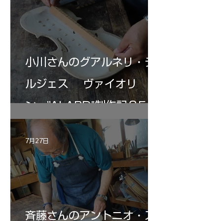
小川さんのグアルネリ・デ
ルジェス ヴァイオリ
ン ”ALARD"制作記３5
7月27日
斉藤さんのアントニオ・ス