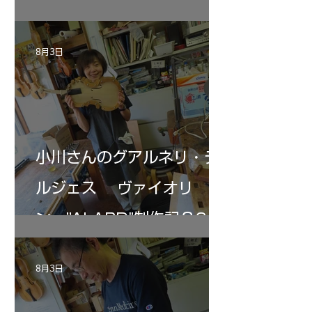
ン ”ALARD"制作記３7
8月3日
小川さんのグアルネリ・デ
ルジェス ヴァイオリ
ン ”ALARD"制作記３6
8月3日