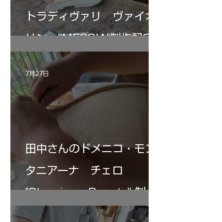
トラディヴァリ ヴァイオ
リン ”MESSIA"制作記33
7月27日
田中さんのドメニコ・モン
タニアーナ チェロ
"Sleeping・Beauty” 制作
記 30