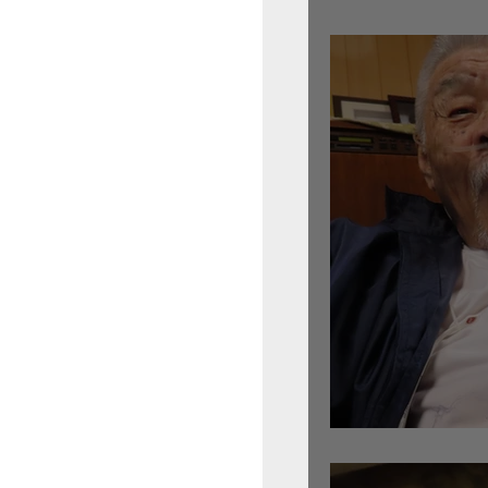
倉沢さんのグァルネ