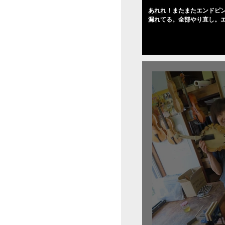
あれれ！またまたエンドピ
漏れてる。全部やり直し。
０゜で徹底して削る。やっ
――の小川さんの笑顔が満