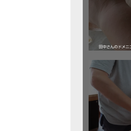
田中さんのドメニコ・