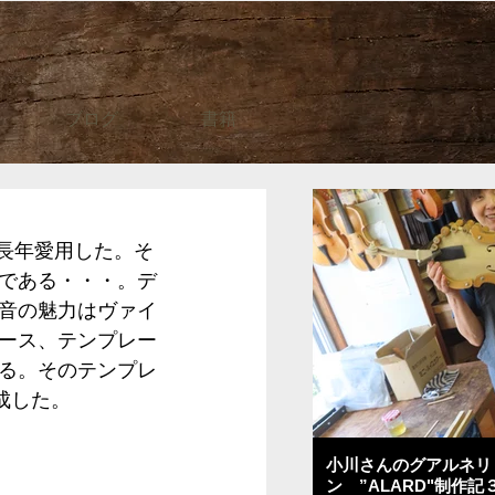
ブログ
書籍
が長年愛用した。そ
である・・・。デ
音の魅力はヴァイ
ース、テンプレー
る。そのテンプレ
成した。
小川さんのグアルネリ
ン ”ALARD"制作記