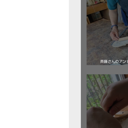
斉藤さんのアン