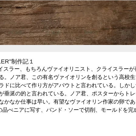
HOME
ご案内
制作記
動画
LER"制作記１
のクライスラー、もちろんヴァイオリニスト、クライスラー
る。ノア君、この有名ヴァイオリンを創るという高校生
ラドに比べて作り方がアバウトと言われている。しかし
が垂涎の的と言われている。ノア君、ポスターからトレ
なかなか仕事は早い。有望なヴァイオリン作家の卵であ
の品べニアに写す、バンド・ソーで切削、モールドを完