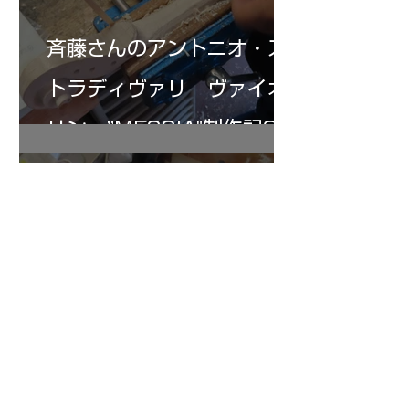
斉藤さんのアントニオ・ス
トラディヴァリ ヴァイオ
リン ”MESSIA"制作記32
7月16日
倉沢さんのグァルネリ・デ
ルジェス”KOCHANSKY"制