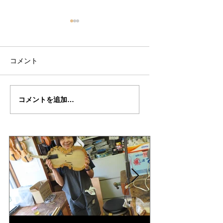
コメント
ノア君の"KREISLER"制
ノア君の"KREISLE
コメントを追加…
作記２４
作記２３