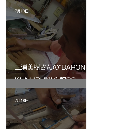
7月19日
三浦美樹さんの”BARON・
KUNUPU"制作記30
7月18日