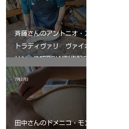
斉藤さんのアントニオ・ス
トラディヴァリ ヴァイオ
リン ”MESSIA"制作記33
7月27日
田中さんのドメニコ・モン