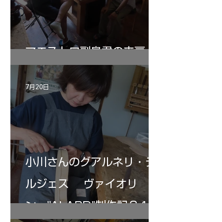
マエストロ副島君の来房
7月20日
小川さんのグアルネリ・デ
ルジェス ヴァイオリ
ン ”ALARD"制作記３4