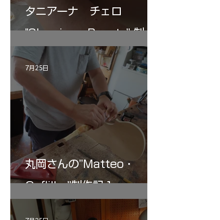
タニアーナ チェロ
"Sleeping・Beauty” 制作
記 30
7月25日
丸岡さんの”Matteo・
Gofliller”制作記１