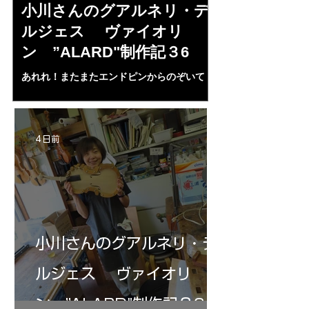
小川さんのグアルネリ・デ
倉沢さんの
ルジェス ヴァイオリ
ルジェス”KO
ン ”ALARD"制作記３6
作記7
あれれ！またまたエンドピンからのぞいて
コーチャンスキー、
る・・・。発見、わずかな光が漏れてる。全
も呼ばれる、WIに
部やり直し。エンドピン脇をヤスリ、ノミ、
ンストのポール・コ
ペーパー１００゜で徹底して削る。やっと光
ある。倉沢さん徹底
が消えた。にかわで再度閉じる。消えた――
ーティカルを追及し
4 日前
の小川さんの笑顔が満開となる・・。いよい
いる。基本に神経を
よ来週からニス塗りか？
小川さんのグアルネリ・デ
ルジェス ヴァイオリ
ン ”ALARD"制作記３6