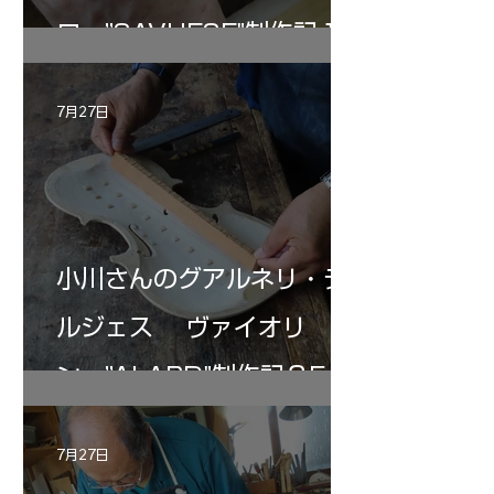
ロ ”SAVUESE"制作記１2
7月27日
小川さんのグアルネリ・デ
ルジェス ヴァイオリ
ン ”ALARD"制作記３5
7月27日