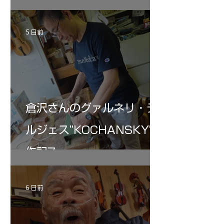
5 日前
倉沢さんのグァルネリ・デ
ルジェス”KOCHANSKY"制
作記7
6 日前