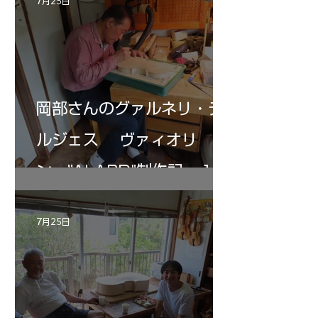
7月25日
岡部さんのグァルネリ・デ
ルジェス ヴァィオリ
ン ”ALARD"制作記 １2
7月25日