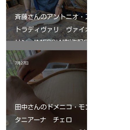
斉藤さんのアントニオ・ス
トラディヴァリ ヴァイオ
リン ”MESSIA"制作記33
7月27日
田中さんのドメニコ・モン
タニアーナ チェロ