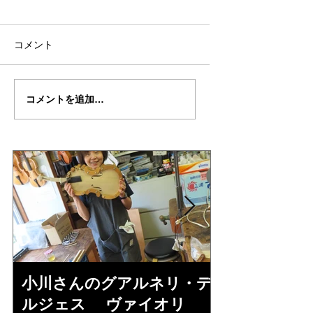
コメント
ノア君の"KREISLER"制
ノア君の"KREISLE
コメントを追加…
作記２４
作記２３
小川さんのグアルネリ・デ
倉沢さんの
ルジェス ヴァイオリ
ルジェス”KO