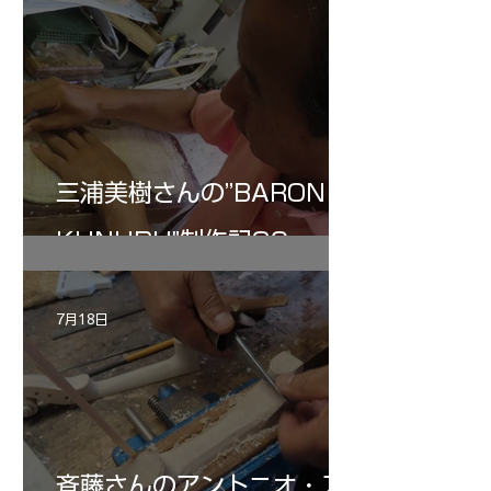
三浦美樹さんの”BARON・
KUNUPU"制作記30
7月18日
斉藤さんのアントニオ・ス