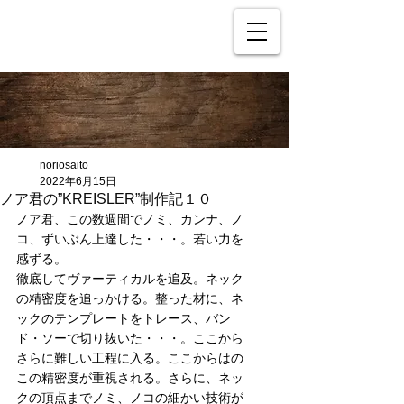
noriosaito
2022年6月15日
ノア君の”KREISLER”制作記１０
ノア君、この数週間でノミ、カンナ、ノ
コ、ずいぶん上達した・・・。若い力を
感ずる。
徹底してヴァーティカルを追及。ネック
の精密度を追っかける。整った材に、ネ
ックのテンプレートをトレース、バン
ド・ソーで切り抜いた・・・。ここから
さらに難しい工程に入る。ここからはの
この精密度が重視される。さらに、ネッ
クの頂点までノミ、ノコの細かい技術が