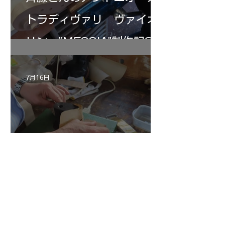
トラディヴァリ ヴァイオ
リン ”MESSIA"制作記32
7月16日
倉沢さんのグァルネリ・デ
ルジェス”KOCHANSKY"制
作記6