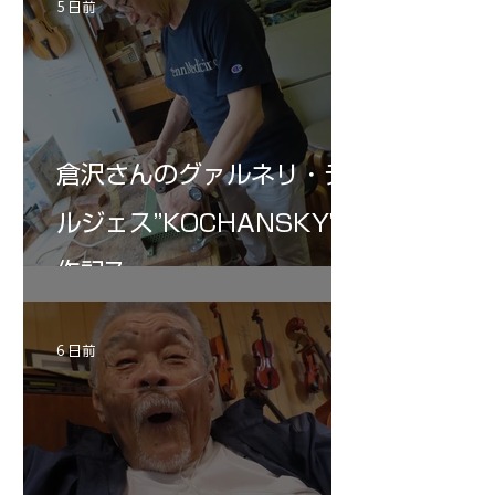
5 日前
倉沢さんのグァルネリ・デ
ルジェス”KOCHANSKY"制
作記7
6 日前