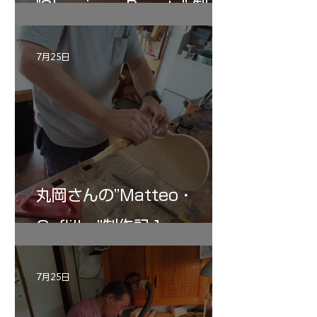
"Sleeping・Beauty” 制作
記 30
7月25日
丸岡さんの”Matteo・
Gofliller”制作記１
7月25日