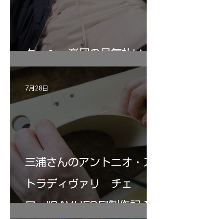
ターヘー楽団の暑気払い
7月28日
三浦さんのアントニオ・ス
トラディヴァリ チェ
ロ ”SAVUESE"制作記１2