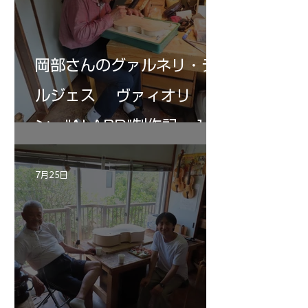
岡部さんのグァルネリ・デ
ルジェス ヴァィオリ
ン ”ALARD"制作記 １2
7月25日