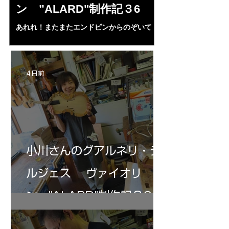
ン ”ALARD"制作記３6
作記7
あれれ！またまたエンドピンからのぞいて
コーチャンスキー、
る・・・。発見、わずかな光が漏れてる。全
も呼ばれる、WIに
部やり直し。エンドピン脇をヤスリ、ノミ、
ンストのポール・コ
ペーパー１００゜で徹底して削る。やっと光
ある。倉沢さん徹底
が消えた。にかわで再度閉じる。消えた――
ーティカルを追及し
4 日前
の小川さんの笑顔が満開となる・・。いよい
いる。基本に神経を
よ来週からニス塗りか？
小川さんのグアルネリ・デ
ルジェス ヴァイオリ
ン ”ALARD"制作記３6