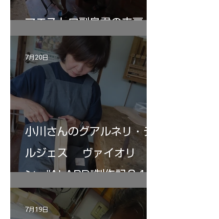
マエストロ副島君の来房
7月20日
小川さんのグアルネリ・デ
ルジェス ヴァイオリ
ン ”ALARD"制作記３4
7月19日