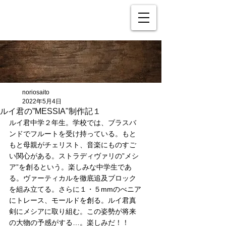
noriosaito
2022年5月4日
ルイ君の”MESSIA"制作記１
ルイ君中学２年生。学校では、ブラスバ
ンドでフルートを受け持っている。もと
もと母親がチェリスト、音楽にものすご
い関心がある。ストラディヴァリの”メシ
ア”を創るという。楽しみな中学生であ
る。ヴァーティカルを徹底追及ブロック
を組み立てる。さらに１・５mmのべニア
にトレース、モールドを創る。ルイ君真
剣にメシアに取り組む。この姿勢が将来
の大物の予感がする…。楽しみだ！！