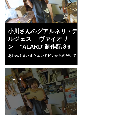
小川さんのグアルネリ・デ
倉沢さんの
ルジェス ヴァイオリ
ルジェス”KO
ン ”ALARD"制作記３6
作記7
あれれ！またまたエンドピンからのぞいて
コーチャンスキー、
る・・・。発見、わずかな光が漏れてる。全
も呼ばれる、WIに
部やり直し。エンドピン脇をヤスリ、ノミ、
ンストのポール・コ
ペーパー１００゜で徹底して削る。やっと光
ある。倉沢さん徹底
が消えた。にかわで再度閉じる。消えた――
ーティカルを追及し
4 日前
の小川さんの笑顔が満開となる・・。いよい
いる。基本に神経を
よ来週からニス塗りか？