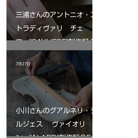
三浦さんのアントニオ・ス
トラディヴァリ チェ
ロ ”SAVUESE"制作記１2
7月27日
小川さんのグアルネリ・デ
ルジェス ヴァイオリ
ン ”ALARD"制作記３5