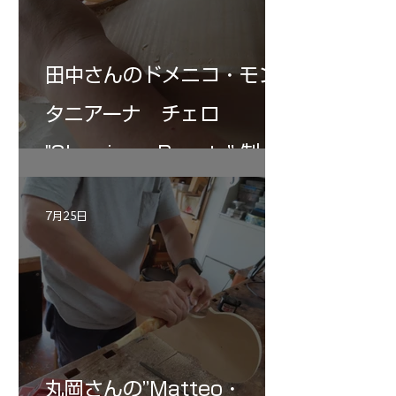
田中さんのドメニコ・モン
タニアーナ チェロ
"Sleeping・Beauty” 制作
記 30
7月25日
丸岡さんの”Matteo・