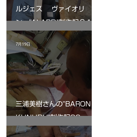
ルジェス ヴァイオリ
ン ”ALARD"制作記３4
7月19日
三浦美樹さんの”BARON・
KUNUPU"制作記30