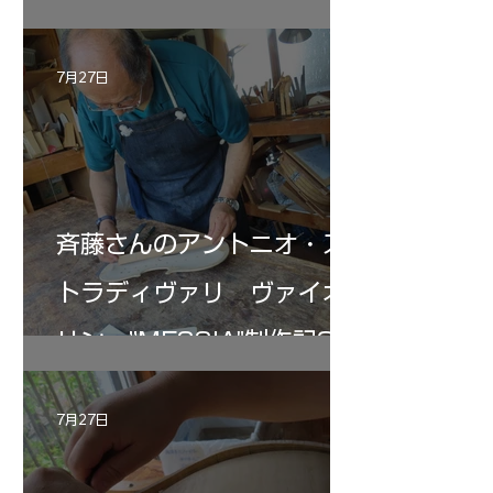
7月27日
斉藤さんのアントニオ・ス
トラディヴァリ ヴァイオ
リン ”MESSIA"制作記33
7月27日