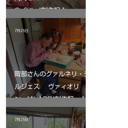
Gofliller”制作記１
7月25日
岡部さんのグァルネリ・デ
ルジェス ヴァィオリ
ン ”ALARD"制作記 １2
7月25日