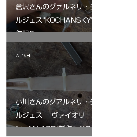
倉沢さんのグァルネリ・デ
ルジェス”KOCHANSKY"制
作記6
7月16日
小川さんのグアルネリ・デ
ルジェス ヴァイオリ
ン ”ALARD"制作記３3