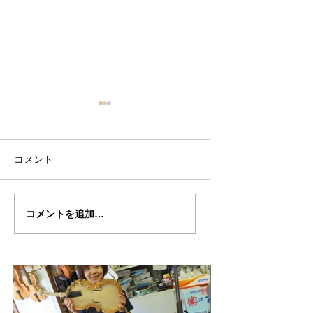
コメント
倉沢さんのグァルネ
ターヘー楽団の暑
コメントを追加…
リ・デルジェ
い
ス”KOCHANSKY"制作
記7