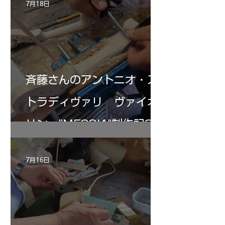
7月18日
斉藤さんのアントニオ・ス
トラディヴァリ ヴァイオ
リン ”MESSIA"制作記32
7月16日