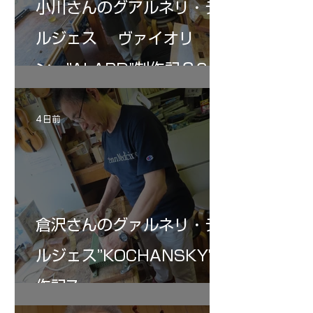
小川さんのグアルネリ・デ
ルジェス ヴァイオリ
ン ”ALARD"制作記３6
4 日前
倉沢さんのグァルネリ・デ
ルジェス”KOCHANSKY"制
作記7