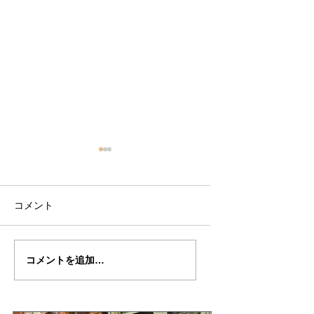
コメント
万里さんの”ALARD"制
万里さんの”ALARD
コメントを追加…
作記３５
作記３４