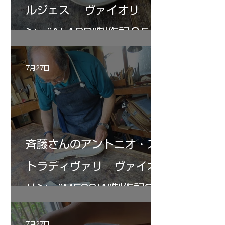
ルジェス ヴァイオリ
ン ”ALARD"制作記３5
7月27日
斉藤さんのアントニオ・ス
トラディヴァリ ヴァイオ
リン ”MESSIA"制作記33
7月27日