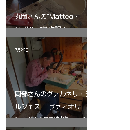
丸岡さんの”Matteo・
Gofliller”制作記１
7月25日
岡部さんのグァルネリ・デ
ルジェス ヴァィオリ
ン ”ALARD"制作記 １2