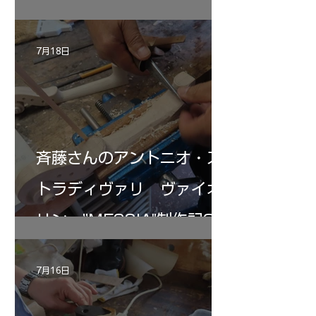
KUNUPU"制作記30
7月18日
斉藤さんのアントニオ・ス
トラディヴァリ ヴァイオ
リン ”MESSIA"制作記32
7月16日