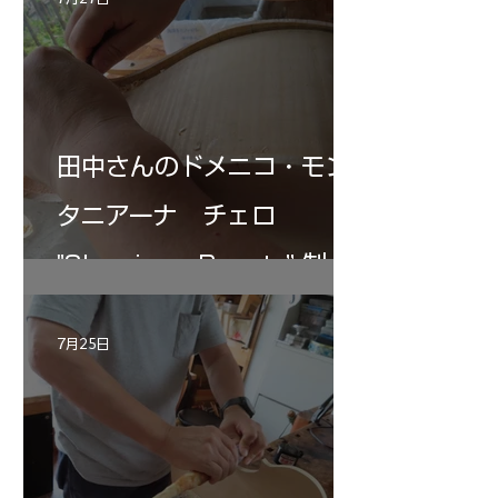
田中さんのドメニコ・モン
タニアーナ チェロ
"Sleeping・Beauty” 制作
記 30
7月25日