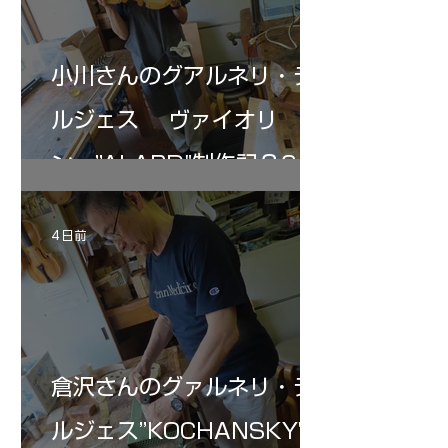
小川さんのグアルネリ・デ
ルジェス ヴァイオリ
ン ”ALARD"制作記３6
4 日前
倉沢さんのグァルネリ・デ
ルジェス”KOCHANSKY"制