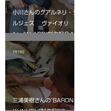
小川さんのグアルネリ・デ
ルジェス ヴァイオリ
ン ”ALARD"制作記３4
7月19日
三浦美樹さんの”BARON・