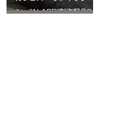
ン ”ALARD"制作記３3
7月15日
三浦さんのアントニオ・ス
トラディヴァリ チェ
ロ ”SAVUESE"制作記１3
1
/
147
アーカイブ