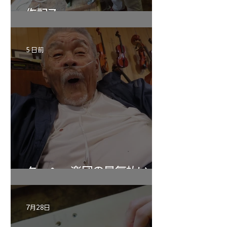
作記7
5 日前
ターヘー楽団の暑気払い
7月28日