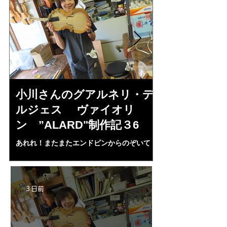
小川さんのグアルネリ・デ
倉沢さんの
ルジェス ヴァイオリ
ルジェス”KO
ン ”ALARD"制作記３6
作記7
あれれ！またまたエンドピンからのぞいて
コーチャンスキー、
る・・・。発見、わずかな光が漏れてる。全
も呼ばれる、WIに
部やり直し。エンドピン脇をヤスリ、ノミ、
ンストのポール・コ
ペーパー１００゜で徹底して削る。やっと光
ある。倉沢さん徹底
が消えた。にかわで再度閉じる。消えた――
ーティカルを追及し
3 日前
の小川さんの笑顔が満開となる・・。いよい
いる。基本に神経を
よ来週からニス塗りか？