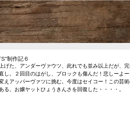
HOME
ご案内
制作記
動画
TS"制作記６
上げた、アンダーヴァウツ、此れでも並み以上だが、完
直し。２回目のはがし、ブロックも傷んだ！悲しーよー
変えアッパーヴァツに挑む。今度はセイコー！この芸術
ある。お嬢ヤットひょうきんさを回復した・・・・。