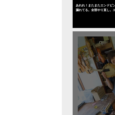
あれれ！またまたエンドピ
漏れてる。全部やり直し。
０゜で徹底して削る。やっ
――の小川さんの笑顔が満