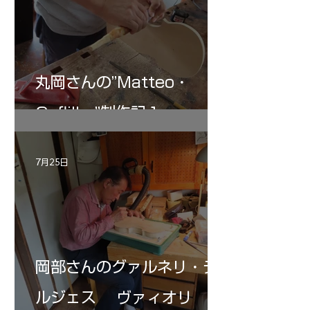
丸岡さんの”Matteo・
Gofliller”制作記１
7月25日
岡部さんのグァルネリ・デ
ルジェス ヴァィオリ