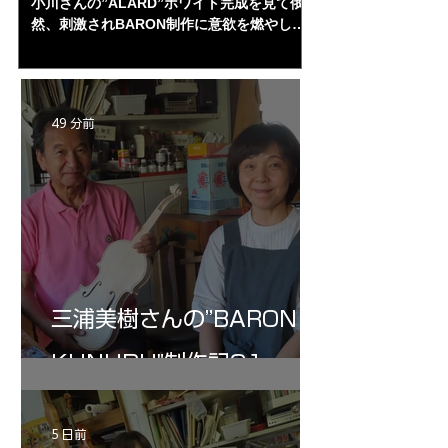
小川さんの”ALARD”ホワイト完成を見て俄
然、刺激されBARON制作に意欲を燃やし始
あれれ！またまたエ
めた。小生の日本弦楽器協会の同時期の川上
る・・・。発見、わ
昭一郎氏に習っていた。バロンほとんど完成
部やり直し。エンド
形であるがなかなか進まなかったが。小川さ
ペーパー１００゜で
んの完成に刺激されだいぶ進んできた。
が消えた。にかわで
49 分前
の小川さんの笑顔が
よ来週からニス塗り
三浦美樹さんの”BARON・
KUNUPU"制作記31
5 日前