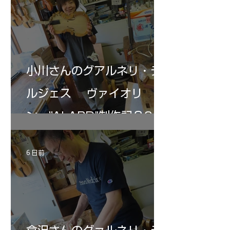
小川さんのグアルネリ・デ
ルジェス ヴァイオリ
ン ”ALARD"制作記３6
6 日前