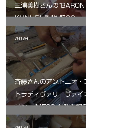
三浦美樹さんの”BARON・
KUNUPU"制作記30
7月18日
斉藤さんのアントニオ・ス
トラディヴァリ ヴァイオ
リン ”MESSIA"制作記32
7月16日