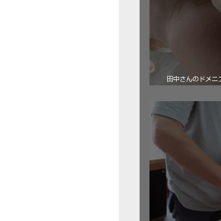
田中さんのドメニコ・