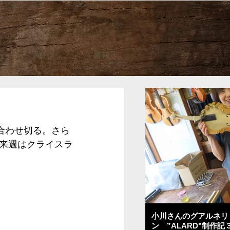
ブログ
書籍
合わせ切る。さら
来週はクライスラ
小川さんのグアルネリ
ン ”ALARD"制作記