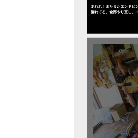
あれれ！またまたエンドピ
漏れてる。全部やり直し。
０゜で徹底して削る。やっ
――の小川さんの笑顔が満