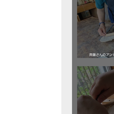
斉藤さんのアン