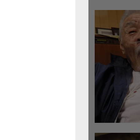
倉沢さんのグァルネ