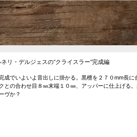
HOME
ご案内
制作記
動画
ネリ・デルジェスの”クライスラー”完成編
完成でいよいよ音出しに掛かる。黒檀を２７０mm長に
クとの合わせ目８㎜末端１０㎜、アッパーに仕上げる。
ーヴか？