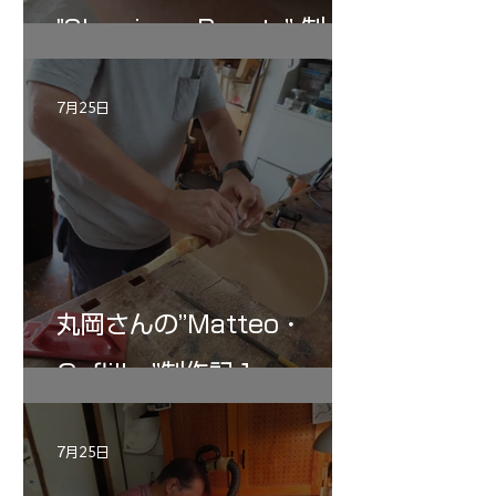
"Sleeping・Beauty” 制作
記 30
7月25日
丸岡さんの”Matteo・
Gofliller”制作記１
7月25日