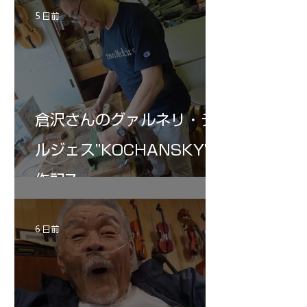
5 日前
倉沢さんのグァルネリ・デ
ルジェス”KOCHANSKY"制
作記7
6 日前