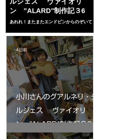
ルジェス ヴァイオリ
ルジェス”KO
ン ”ALARD"制作記３6
作記7
あれれ！またまたエンドピンからのぞいて
コーチャンスキー、
る・・・。発見、わずかな光が漏れてる。全
も呼ばれる、WIに
部やり直し。エンドピン脇をヤスリ、ノミ、
ンストのポール・コ
ペーパー１００゜で徹底して削る。やっと光
ある。倉沢さん徹底
が消えた。にかわで再度閉じる。消えた――
ーティカルを追及し
4 日前
の小川さんの笑顔が満開となる・・。いよい
いる。基本に神経を
よ来週からニス塗りか？
小川さんのグアルネリ・デ
ルジェス ヴァイオリ
ン ”ALARD"制作記３6