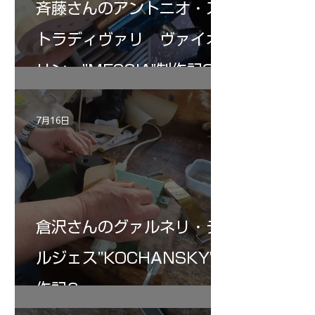
斉藤さんのアントニオ・ス
トラディヴァリ ヴァイオ
リン ”MESSIA"制作記32
7月16日
倉沢さんのグァルネリ・デ
ルジェス”KOCHANSKY"制
作記6