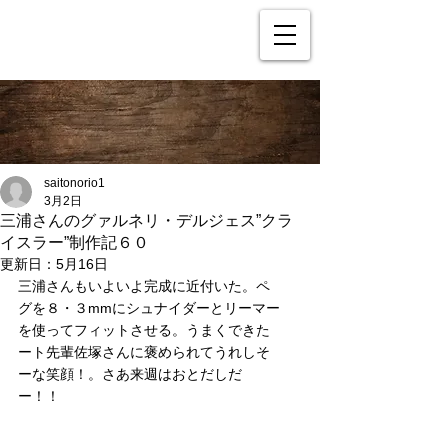
saitonorio1
3月2日
三浦さんのグァルネリ・デルジェス”クラ
イスラー”制作記６０
更新日：
5月16日
三浦さんもいよいよ完成に近付いた。ペ
グを８・３mmにシュナイダーとリーマー
を使ってフィットさせる。うまくできた
ート先輩佐塚さんに褒められてうれしそ
ーな笑顔！。さあ来週はおとだしだ
ー！！