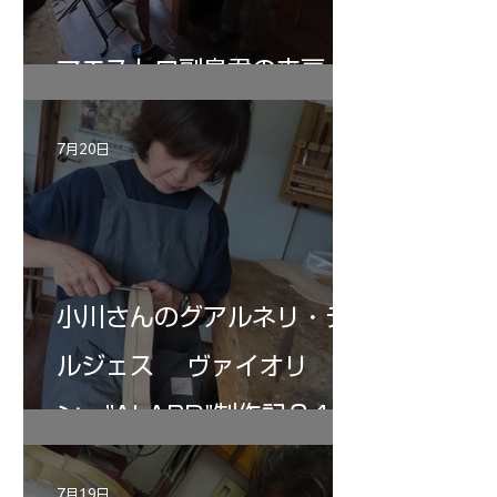
マエストロ副島君の来房
7月20日
小川さんのグアルネリ・デ
ルジェス ヴァイオリ
ン ”ALARD"制作記３4
7月19日