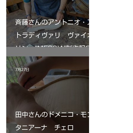
斉藤さんのアントニオ・ス
トラディヴァリ ヴァイオ
リン ”MESSIA"制作記33
7月27日
田中さんのドメニコ・モン
タニアーナ チェロ