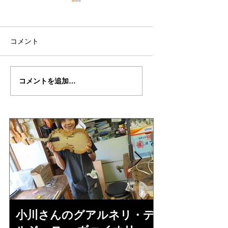
コメント
倉沢さんのグァルネ
ターヘー楽団の暑
コメントを追加…
リ・デルジェ
い
ス”KOCHANSKY"制作
記7
小川さんのグアルネリ・デ
倉沢さんの