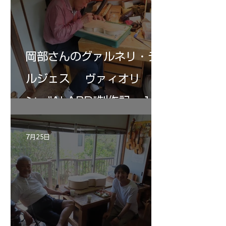
岡部さんのグァルネリ・デ
ルジェス ヴァィオリ
ン ”ALARD"制作記 １2
7月25日