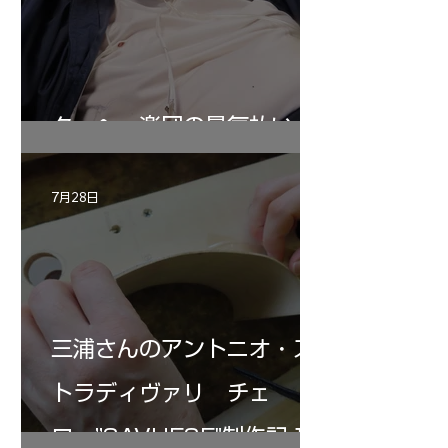
ターヘー楽団の暑気払い
7月28日
三浦さんのアントニオ・ス
トラディヴァリ チェ
ロ ”SAVUESE"制作記１2