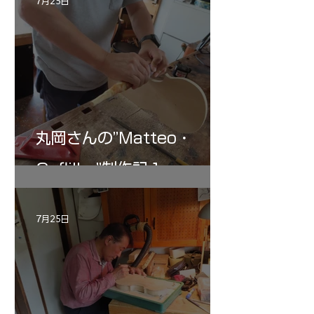
7月25日
丸岡さんの”Matteo・
Gofliller”制作記１
7月25日