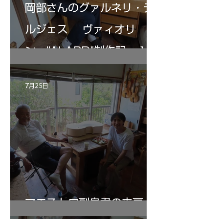
岡部さんのグァルネリ・デ
ルジェス ヴァィオリ
ン ”ALARD"制作記 １2
7月25日
マエストロ副島君の来房