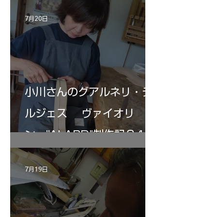
7月20日
小川さんのグアルネリ・デ
ルジェス ヴァイオリ
ン ”ALARD"制作記３4
7月19日