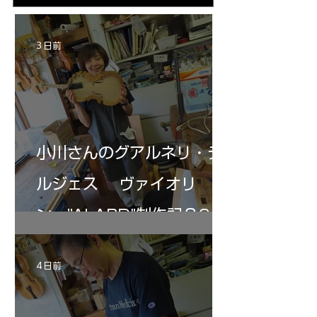
部やり直し。エンドピン脇をヤスリ、ノミ、
ンストのポール・コ
ペーパー１００゜で徹底して削る。やっと光
ある。倉沢さん徹底
が消えた。にかわで再度閉じる。消えた――
ーティカルを追及し
3 日前
の小川さんの笑顔が満開となる・・。いよい
いる。基本に神経を
よ来週からニス塗りか？
小川さんのグアルネリ・デ
ルジェス ヴァイオリ
ン ”ALARD"制作記３6
4 日前