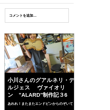
倉沢さんのグァルネ
ターヘー楽団の暑
コメントを追加…
リ・デルジェ
い
ス”KOCHANSKY"制作
記7
小川さんのグアルネリ・デ
倉沢さんの
ルジェス ヴァイオリ
ルジェス”KO
ン ”ALARD"制作記３6
作記7
あれれ！またまたエンドピンからのぞいて
コーチャンスキー、
る・・・。発見、わずかな光が漏れてる。全
も呼ばれる、WIに