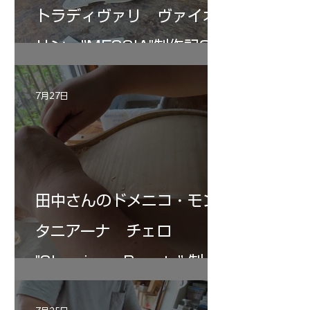
トラディヴァリ ヴァイオ
リン ”MESSIA"制作記33
7月27日
田中さんのドメニコ・モン
タニアーナ チェロ
"Sleeping・Beauty” 制作
記 30