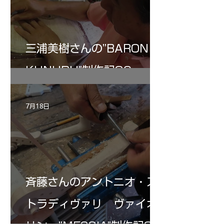
三浦美樹さんの”BARON・
KUNUPU"制作記30
7月18日
斉藤さんのアントニオ・ス
トラディヴァリ ヴァイオ