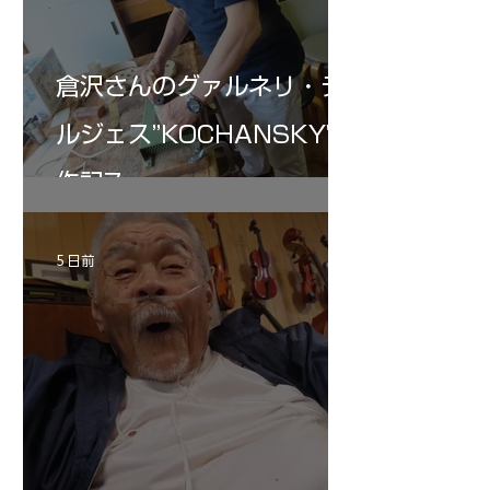
倉沢さんのグァルネリ・デ
ルジェス”KOCHANSKY"制
作記7
5 日前