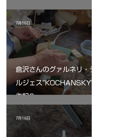
リン ”MESSIA"制作記32
7月16日
倉沢さんのグァルネリ・デ
ルジェス”KOCHANSKY"制
作記6
7月16日