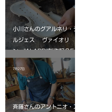
小川さんのグアルネリ・デ
ルジェス ヴァイオリ
ン ”ALARD"制作記３5
7月27日
斉藤さんのアントニオ・ス