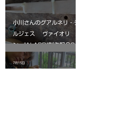
小川さんのグアルネリ・デ
ルジェス ヴァイオリ
ン ”ALARD"制作記３3
7月15日
三浦さんのアントニオ・ス
トラディヴァリ チェ