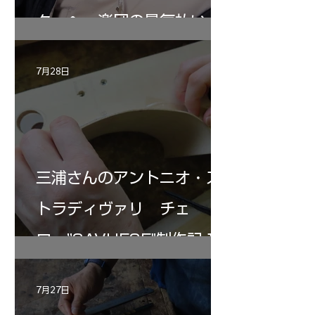
ターヘー楽団の暑気払い
7月28日
三浦さんのアントニオ・ス
トラディヴァリ チェ
ロ ”SAVUESE"制作記１2
7月27日