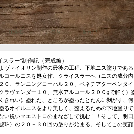
HOME
ご案内
制作記
動画
イスラー”制作記（完成編）
よヴァイオリン制作の最後の工程、下地ニス塗りである
ルコールニスを処女作、クライスラーへ（ニスの成分内
２０、ランニングコーパル２０、ベネチアターペンタイ
クラヴェンダー１０、無水アルコール２００gで解く）
くきれいに塗れた、ところが塗ったとたんに剥がす、何
塗るオイルニスをより美しく、整えるための下地塗りで
ない鋭いマエストロのまなざしで挑む！！そして、明日
琥珀〉の２０－３０回の塗りが始まる。そしてこの笑顔