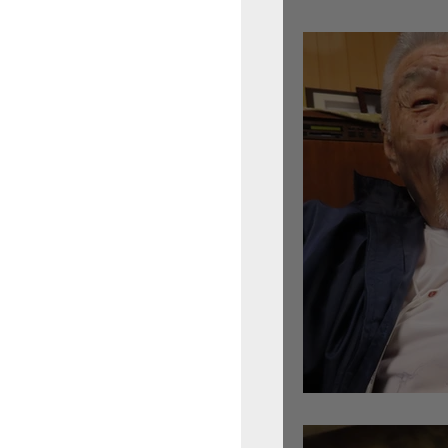
倉沢さんのグァルネ