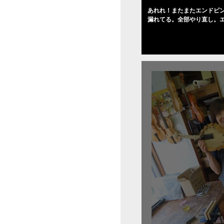
あれれ！またまたエンドピ
漏れてる。全部やり直し。
０゜で徹底して削る。やっ
――の小川さんの笑顔が満