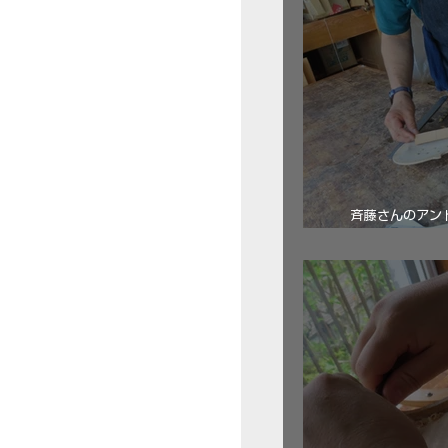
斉藤さんのアン