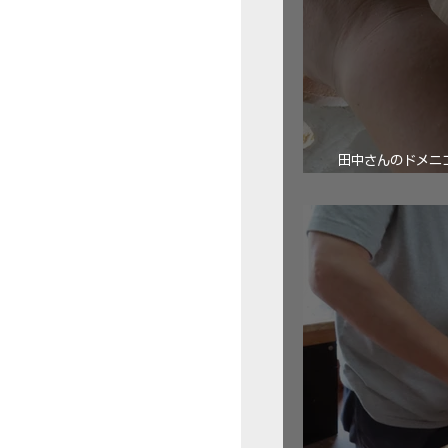
田中さんのドメニコ・