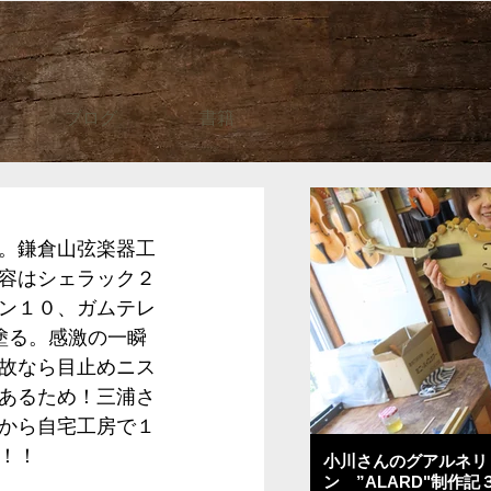
ブログ
書籍
。鎌倉山弦楽器工
容はシェラック２
ン１０、ガムテレ
塗る。感激の一瞬
故なら目止めニス
あるため！三浦さ
から自宅工房で１
！！
小川さんのグアルネリ
ン ”ALARD"制作記