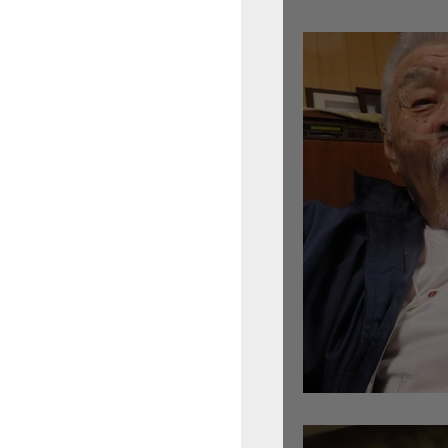
倉沢さんのグァルネ