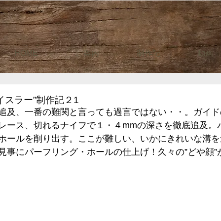
HOME
ご案内
制作記
動画
イスラー”制作記２1
追及、一番の難関と言っても過言ではない・・。ガイド
レース、切れるナイフで１・４mmの深さを徹底追及。
ホールを削り出す。ここが難しい、いかにきれいな溝を
見事にパーフリング・ホールの仕上げ！久々の”どや顔”