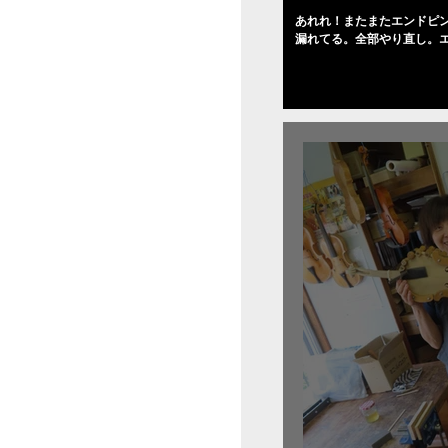
あれれ！またまたエンドピ
漏れてる。全部やり直し。
０゜で徹底して削る。やっ
――の小川さんの笑顔が満