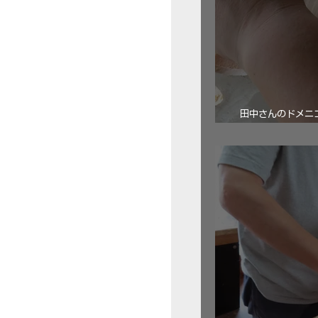
田中さんのドメニコ・