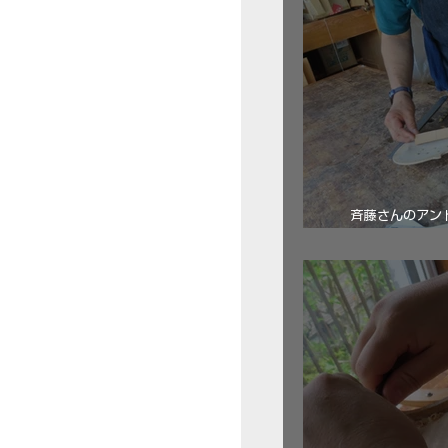
斉藤さんのアン