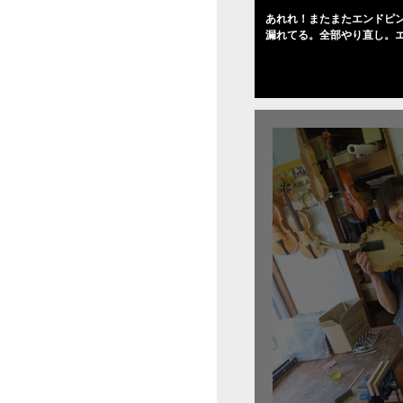
あれれ！またまたエンドピ
漏れてる。全部やり直し。
０゜で徹底して削る。やっ
――の小川さんの笑顔が満