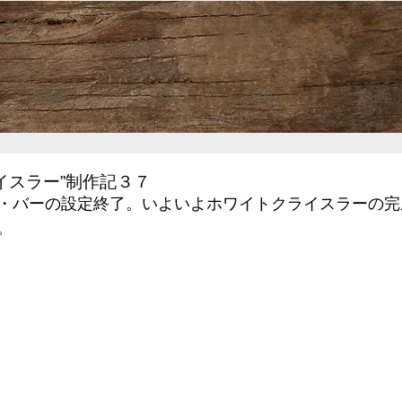
HOME
ご案内
制作記
動画
イスラー”制作記３７
・バーの設定終了。いよいよホワイトクライスラーの完
。