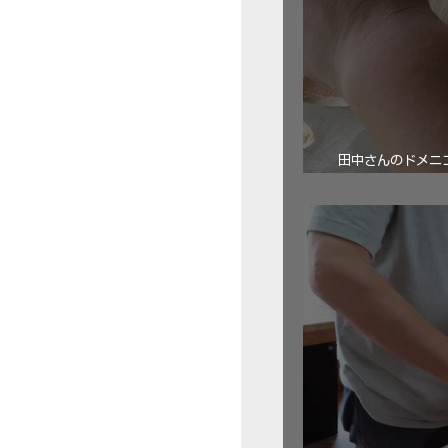
田中さんのドメニコ・