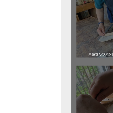
斉藤さんのアン