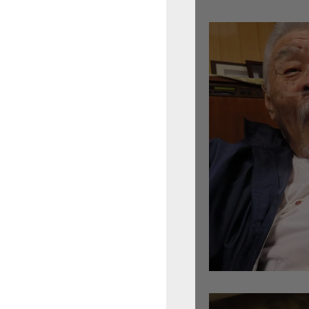
倉沢さんのグァルネ