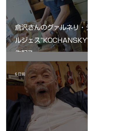
倉沢さんのグァルネリ・デ
ルジェス”KOCHANSKY"制
作記7
6 日前