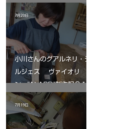
7月20日
小川さんのグアルネリ・デ
ルジェス ヴァイオリ
ン ”ALARD"制作記３4
7月19日