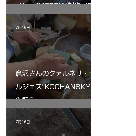
リン ”MESSIA"制作記32
7月16日
倉沢さんのグァルネリ・デ
ルジェス”KOCHANSKY"制
作記6
7月16日