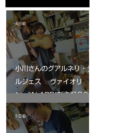
る・・・。発見、わずかな光が漏れてる。全
も呼ばれる、WIに
部やり直し。エンドピン脇をヤスリ、ノミ、
ンストのポール・コ
ペーパー１００゜で徹底して削る。やっと光
ある。倉沢さん徹底
が消えた。にかわで再度閉じる。消えた――
ーティカルを追及し
4 日前
の小川さんの笑顔が満開となる・・。いよい
いる。基本に神経を
よ来週からニス塗りか？
小川さんのグアルネリ・デ
ルジェス ヴァイオリ
ン ”ALARD"制作記３6
5 日前