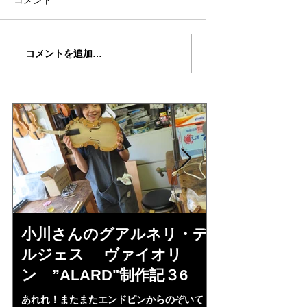
コメント
三浦さんの”クライスラ
三浦さんの”クライ
コメントを追加…
ー”制作記（完成編）
ー”制作記４８
小川さんのグアルネリ・デ
倉沢さんの
ルジェス ヴァイオリ
ルジェス”KO
ン ”ALARD"制作記３6
作記7
あれれ！またまたエンドピンからのぞいて
コーチャンスキー、