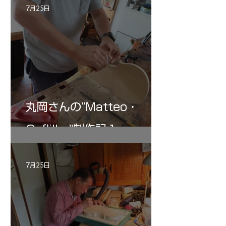
7月25日
丸岡さんの”Matteo・
Gofliller”制作記１
7月25日