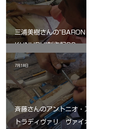
三浦美樹さんの”BARON・
KUNUPU"制作記30
7月18日
斉藤さんのアントニオ・ス
トラディヴァリ ヴァイオ