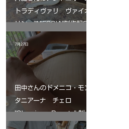
トラディヴァリ ヴァイオ
リン ”MESSIA"制作記33
7月27日
田中さんのドメニコ・モン
タニアーナ チェロ
"Sleeping・Beauty” 制作
記 30