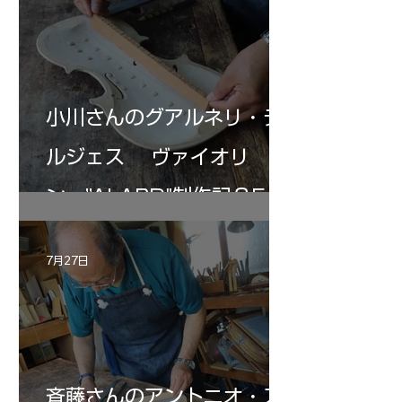
小川さんのグアルネリ・デ
ルジェス ヴァイオリ
ン ”ALARD"制作記３5
7月27日
斉藤さんのアントニオ・ス