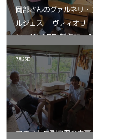
岡部さんのグァルネリ・デ
ルジェス ヴァィオリ
ン ”ALARD"制作記 １2
7月25日
マエストロ副島君の来房