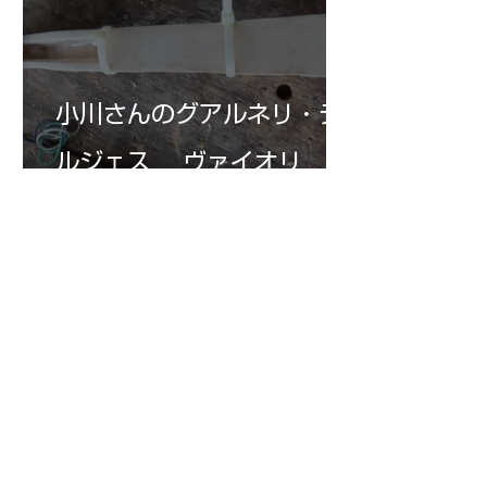
小川さんのグアルネリ・デ
ルジェス ヴァイオリ
ン ”ALARD"制作記３3
7月15日
三浦さんのアントニオ・ス