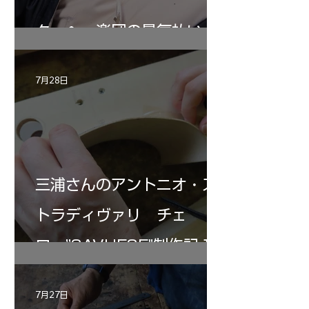
ターヘー楽団の暑気払い
7月28日
三浦さんのアントニオ・ス
トラディヴァリ チェ
ロ ”SAVUESE"制作記１2
7月27日