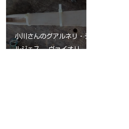
小川さんのグアルネリ・デ
ルジェス ヴァイオリ
ン ”ALARD"制作記３3
7月15日
三浦さんのアントニオ・ス