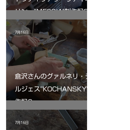
リン ”MESSIA"制作記32
7月16日
倉沢さんのグァルネリ・デ
ルジェス”KOCHANSKY"制
作記6
7月16日