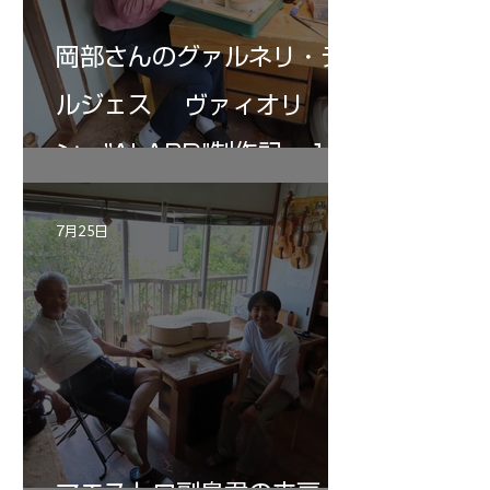
岡部さんのグァルネリ・デ
ルジェス ヴァィオリ
ン ”ALARD"制作記 １2
7月25日