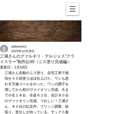
saitonorio1
2025年12月28日
三浦さんのグァルネリ・デルジェス”クラ
イスラー”制作記49（ニス塗り完成編）
更新日：
1月18日
三浦さん念願のニス塗り、自宅工房で琥
珀を４０回塗りほぼ仕上げた。ワシも思
わず万歳コールをやった。ワシの調子を
壊してから初のヴァイオリン完成。今ま
で小生１８台、生徒６２台、合計８０台
のヴァイオリン完成。うれしい！三浦さ
ん、８０台の記念作。ブリッジ調製、絃
張り、音出しが待っている。サックス奏