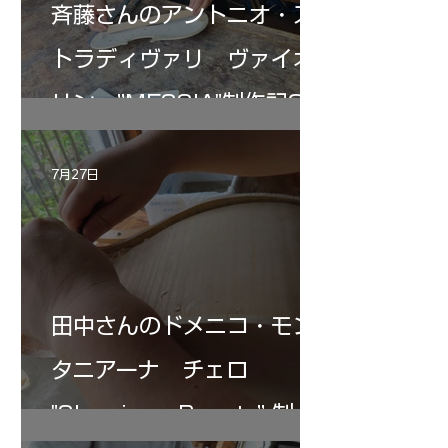
斉藤さんのアントニオ・ス
トラディヴァリ ヴァイオ
リン ”MESSIA"制作記33
7月27日
田中さんのドメニコ・モン
タニアーナ チェロ
"Sleeping・Beauty” 制作