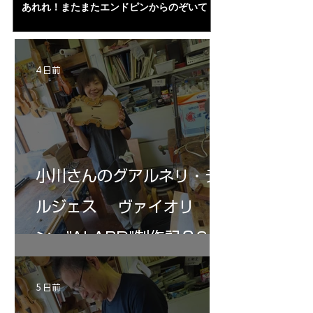
あれれ！またまたエンドピンからのぞいて
コーチャンスキー、
る・・・。発見、わずかな光が漏れてる。全
も呼ばれる、WIに
部やり直し。エンドピン脇をヤスリ、ノミ、
ンストのポール・コ
ペーパー１００゜で徹底して削る。やっと光
ある。倉沢さん徹底
が消えた。にかわで再度閉じる。消えた――
ーティカルを追及し
4 日前
の小川さんの笑顔が満開となる・・。いよい
いる。基本に神経を
よ来週からニス塗りか？
小川さんのグアルネリ・デ
ルジェス ヴァイオリ
ン ”ALARD"制作記３6
5 日前