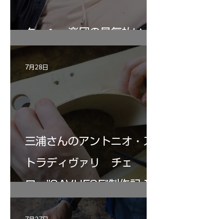
ターヘー楽団の暑気払い
7月28日
三浦さんのアントニオ・ス
トラディヴァリ チェ
ロ ”SAVUESE"制作記１2
7月27日