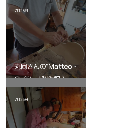
記 30
7月25日
丸岡さんの”Matteo・
Gofliller”制作記１
7月25日