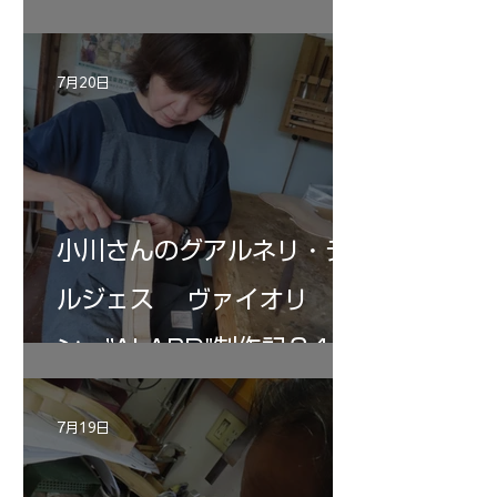
マエストロ副島君の来房
7月20日
小川さんのグアルネリ・デ
ルジェス ヴァイオリ
ン ”ALARD"制作記３4
7月19日