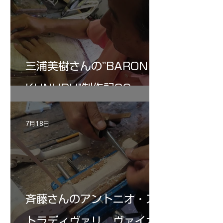
三浦美樹さんの”BARON・
KUNUPU"制作記30
7月18日
斉藤さんのアントニオ・ス
トラディヴァリ ヴァイオ