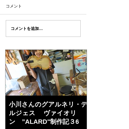
コメント
倉沢さんのグァルネ
ターヘー楽団の暑
コメントを追加…
リ・デルジェ
い
ス”KOCHANSKY"制作
記7
小川さんのグアルネリ・デ
倉沢さんの
ルジェス ヴァイオリ
ルジェス”KO
ン ”ALARD"制作記３6
作記7