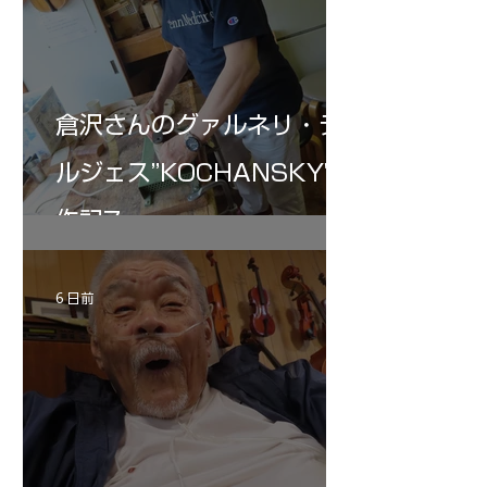
倉沢さんのグァルネリ・デ
ルジェス”KOCHANSKY"制
作記7
6 日前