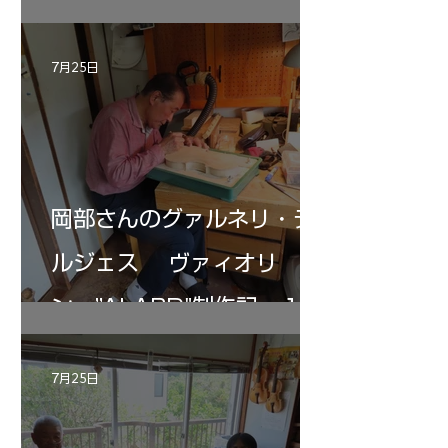
7月25日
岡部さんのグァルネリ・デ
ルジェス ヴァィオリ
ン ”ALARD"制作記 １2
7月25日