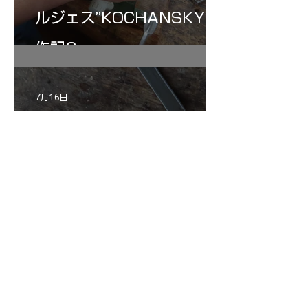
ルジェス”KOCHANSKY"制
作記6
7月16日
小川さんのグアルネリ・デ
ルジェス ヴァイオリ
ン ”ALARD"制作記３3