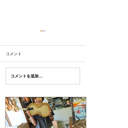
コメント
上村さんの”DE・
上村さんの”DE・
コメントを追加…
MUNCK"制作記35
MUNCK"制作記３