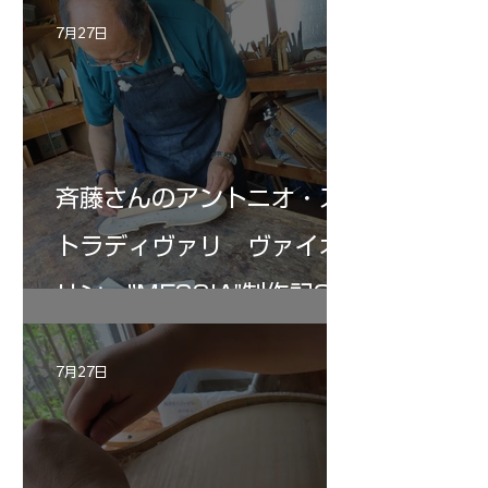
7月27日
斉藤さんのアントニオ・ス
トラディヴァリ ヴァイオ
リン ”MESSIA"制作記33
7月27日