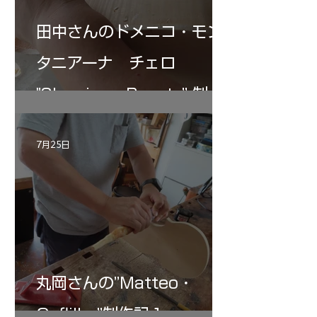
田中さんのドメニコ・モン
タニアーナ チェロ
"Sleeping・Beauty” 制作
記 30
7月25日
丸岡さんの”Matteo・
Gofliller”制作記１