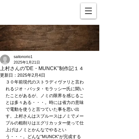
saitonorio1
2025年1月21日
上村さんの”DE・MUNCK"制作記１４
更新日：
2025年2月4日
３０年前現代のストラディヴァリと言わ
れるジオ・バッタ・モラッシー氏に聞い
たことがあるが、ノミの限界を感じるこ
とは多々ある・・・。時には省力の意味
で電動を使うと言つていた事を思い出
す。上村さんはスプルースはノミでメー
プルの粗削りはエグリカッター使って仕
上げはノミとかんなでやるとい
う・・・。どんな"MUNCK"が完成する