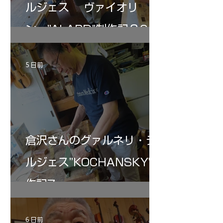
ルジェス ヴァイオリ
ン ”ALARD"制作記３6
5 日前
倉沢さんのグァルネリ・デ
ルジェス”KOCHANSKY"制
作記7
6 日前