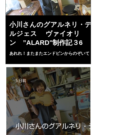
小川さんのグアルネリ・デ
倉沢さんの
ルジェス ヴァイオリ
ルジェス”KO
ン ”ALARD"制作記３6
作記7
あれれ！またまたエンドピンからのぞいて
コーチャンスキー、
る・・・。発見、わずかな光が漏れてる。全
も呼ばれる、WIに
部やり直し。エンドピン脇をヤスリ、ノミ、
ンストのポール・コ
ペーパー１００゜で徹底して削る。やっと光
ある。倉沢さん徹底
が消えた。にかわで再度閉じる。消えた――
ーティカルを追及し
5 日前
の小川さんの笑顔が満開となる・・。いよい
いる。基本に神経を
よ来週からニス塗りか？
小川さんのグアルネリ・デ