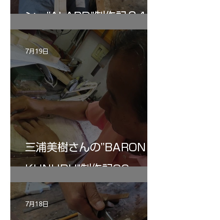
ン ”ALARD"制作記３4
7月19日
三浦美樹さんの”BARON・
KUNUPU"制作記30
7月18日