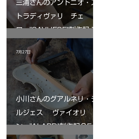
三浦さんのアントニオ・ス
トラディヴァリ チェ
ロ ”SAVUESE"制作記１2
7月27日
小川さんのグアルネリ・デ
ルジェス ヴァイオリ
ン ”ALARD"制作記３5