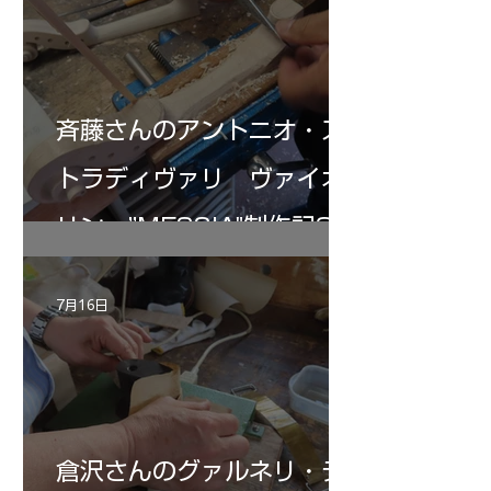
斉藤さんのアントニオ・ス
トラディヴァリ ヴァイオ
リン ”MESSIA"制作記32
7月16日
倉沢さんのグァルネリ・デ