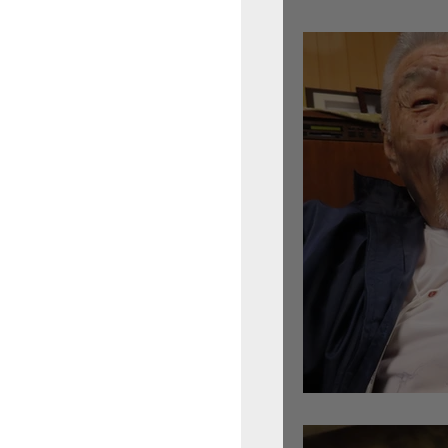
倉沢さんのグァルネ