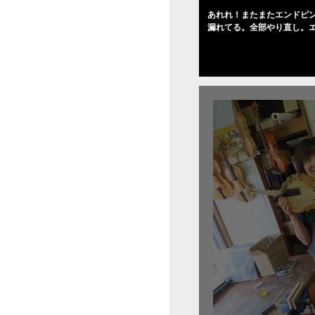
あれれ！またまたエンドピ
漏れてる。全部やり直し。
０゜で徹底して削る。やっ
――の小川さんの笑顔が満