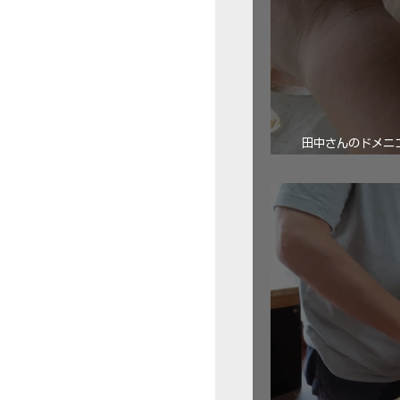
田中さんのドメニコ・