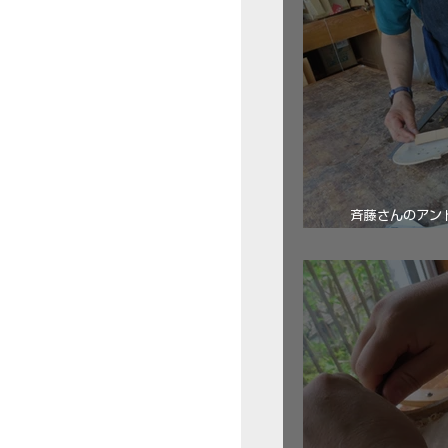
斉藤さんのアン