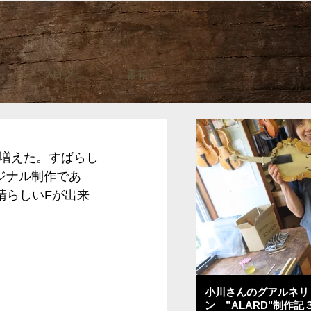
ブログ
書籍
増えた。すばらし
ジナル制作であ
晴らしいFが出来
小川さんのグアルネリ
ン ”ALARD"制作記