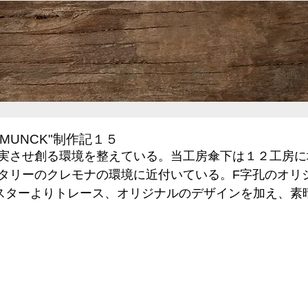
HOME
ご案内
制作記
動画
MUNCK"制作記１５
実させ創る環境を整えている。当工房傘下は１２工房に
タリーのクレモナの環境に近付いている。F字孔のオリ
ポスターよりトレース、オリジナルのデザインを加え、素