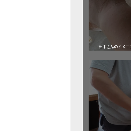
田中さんのドメニコ・