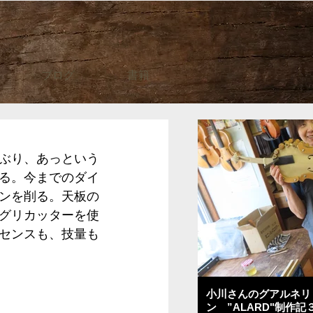
ブログ
書籍
ぶり、あっという
る。今までのダイ
ンを削る。天板の
グリカッターを使
センスも、技量も
小川さんのグアルネリ
ン ”ALARD"制作記