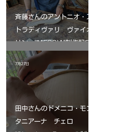
斉藤さんのアントニオ・ス
トラディヴァリ ヴァイオ
リン ”MESSIA"制作記33
7月27日
田中さんのドメニコ・モン
タニアーナ チェロ