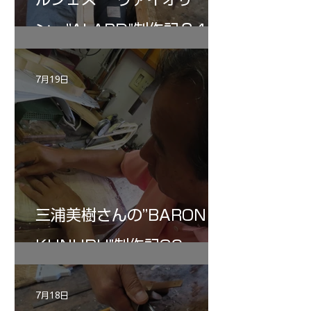
ン ”ALARD"制作記３4
7月19日
三浦美樹さんの”BARON・
KUNUPU"制作記30
7月18日