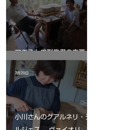
マエストロ副島君の来房
7月20日
小川さんのグアルネリ・デ
ルジェス ヴァイオリ