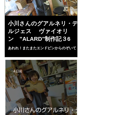
小川さんのグアルネリ・デ
倉沢さんの
ルジェス ヴァイオリ
ルジェス”KO
ン ”ALARD"制作記３6
作記7
あれれ！またまたエンドピンからのぞいて
コーチャンスキー、
る・・・。発見、わずかな光が漏れてる。全
も呼ばれる、WIに
部やり直し。エンドピン脇をヤスリ、ノミ、
ンストのポール・コ
ペーパー１００゜で徹底して削る。やっと光
ある。倉沢さん徹底
が消えた。にかわで再度閉じる。消えた――
ーティカルを追及し
4 日前
の小川さんの笑顔が満開となる・・。いよい
いる。基本に神経を
よ来週からニス塗りか？
小川さんのグアルネリ・デ