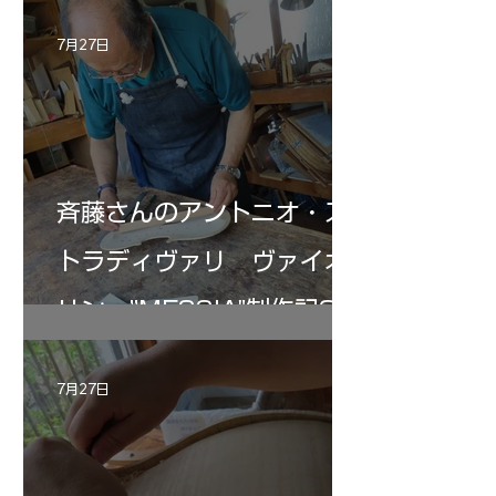
7月27日
斉藤さんのアントニオ・ス
トラディヴァリ ヴァイオ
リン ”MESSIA"制作記33
7月27日