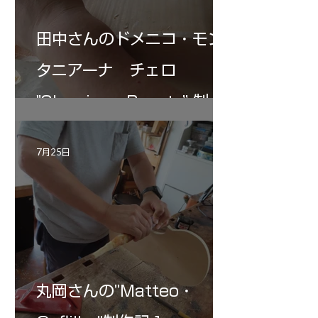
田中さんのドメニコ・モン
タニアーナ チェロ
"Sleeping・Beauty” 制作
記 30
7月25日
丸岡さんの”Matteo・