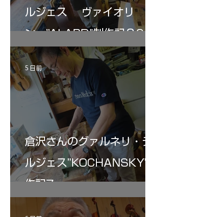
ルジェス ヴァイオリ
ン ”ALARD"制作記３6
5 日前
倉沢さんのグァルネリ・デ
ルジェス”KOCHANSKY"制
作記7