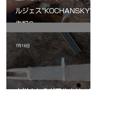
ルジェス”KOCHANSKY"制
作記6
7月16日
小川さんのグアルネリ・デ
ルジェス ヴァイオリ
ン ”ALARD"制作記３3