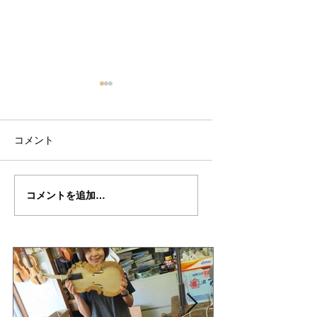
コメント
丸岡さん
丸岡さんの”TESTO
コメントを追加…
の”TESTORE”制作記
制作記５２
53（完成編）