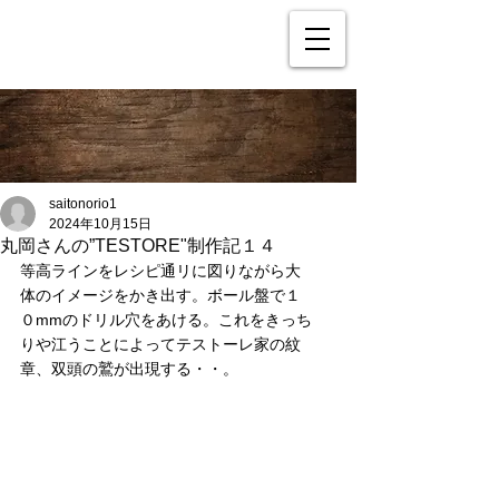
saitonorio1
2024年10月15日
丸岡さんの”TESTORE"制作記１４
等高ラインをレシピ通リに図りながら大
体のイメージをかき出す。ボール盤で１
０mmのドリル穴をあける。これをきっち
りや江うことによってテストーレ家の紋
章、双頭の鷲が出現する・・。