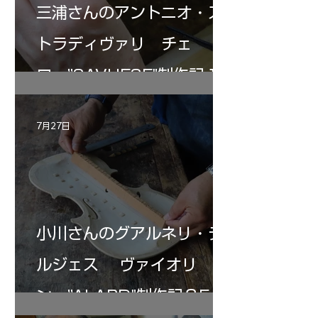
三浦さんのアントニオ・ス
トラディヴァリ チェ
ロ ”SAVUESE"制作記１2
7月27日
小川さんのグアルネリ・デ
ルジェス ヴァイオリ
ン ”ALARD"制作記３5