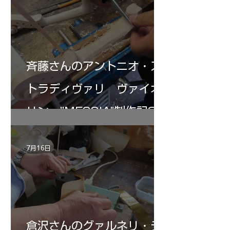
斉藤さんのアントニオ・ス
トラディヴァリ ヴァイオ
リン ”MESSIA"制作記32
7月16日
倉沢さんのグァルネリ・デ