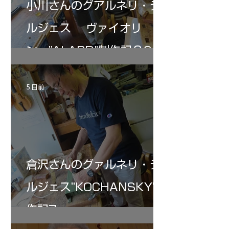
小川さんのグアルネリ・デ
ルジェス ヴァイオリ
ン ”ALARD"制作記３6
5 日前
倉沢さんのグァルネリ・デ
ルジェス”KOCHANSKY"制
作記7