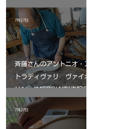
7月27日
斉藤さんのアントニオ・ス
トラディヴァリ ヴァイオ
リン ”MESSIA"制作記33
7月27日