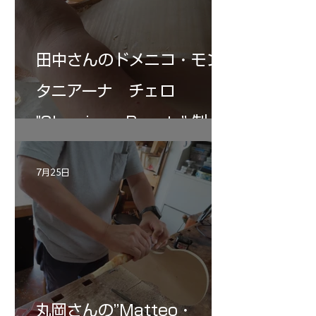
田中さんのドメニコ・モン
タニアーナ チェロ
"Sleeping・Beauty” 制作
記 30
7月25日
丸岡さんの”Matteo・