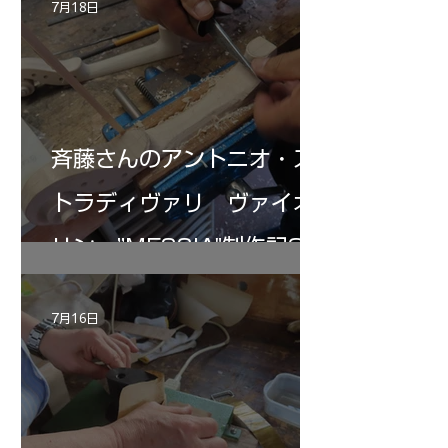
7月18日
斉藤さんのアントニオ・ス
トラディヴァリ ヴァイオ
リン ”MESSIA"制作記32
7月16日