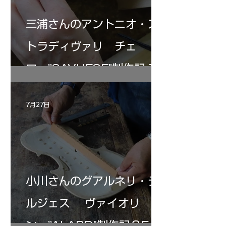
三浦さんのアントニオ・ス
トラディヴァリ チェ
ロ ”SAVUESE"制作記１2
7月27日
小川さんのグアルネリ・デ
ルジェス ヴァイオリ
ン ”ALARD"制作記３5