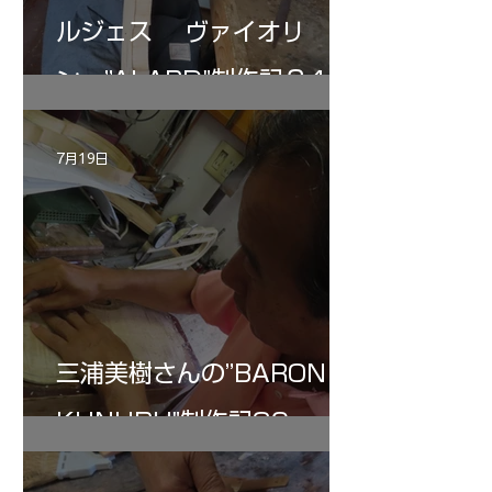
ルジェス ヴァイオリ
ン ”ALARD"制作記３4
7月19日
三浦美樹さんの”BARON・
KUNUPU"制作記30