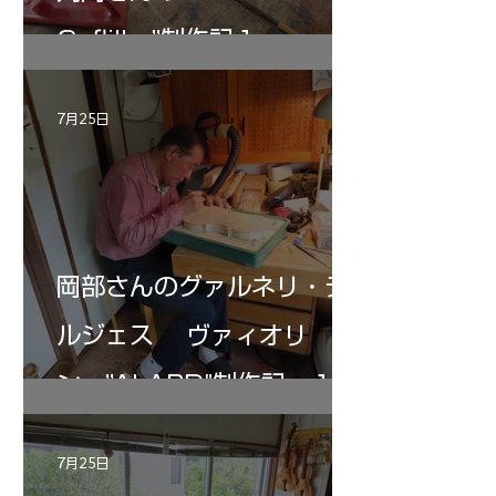
Gofliller”制作記１
7月25日
岡部さんのグァルネリ・デ
ルジェス ヴァィオリ
ン ”ALARD"制作記 １2
7月25日