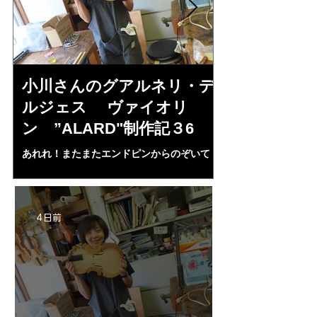
小川さんのグアルネリ・デ
倉沢さんの
ルジェス ヴァイオリ
ルジェス”KO
ン ”ALARD"制作記３6
作記7
あれれ！またまたエンドピンからのぞいて
コーチャンスキー、
る・・・。発見、わずかな光が漏れてる。全
も呼ばれる、WIに
部やり直し。エンドピン脇をヤスリ、ノミ、
ンストのポール・コ
ペーパー１００゜で徹底して削る。やっと光
ある。倉沢さん徹底
が消えた。にかわで再度閉じる。消えた――
ーティカルを追及し
4 日前
の小川さんの笑顔が満開となる・・。いよい
いる。基本に神経を
よ来週からニス塗りか？