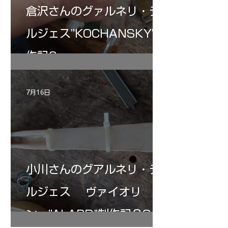
倉沢さんのグァルネリ・デ
ルジェス”KOCHANSKY"制
作記6
7月16日
小川さんのグアルネリ・デ
ルジェス ヴァイオリ
ン ”ALARD"制作記３3