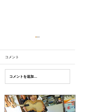
コメント
丸岡さん
丸岡さんの”TESTO
コメントを追加…
の”TESTORE”制作記
制作記５２
53（完成編）