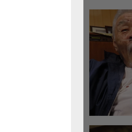
倉沢さんのグァルネ