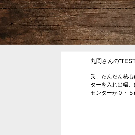
丸岡さんの”TES
氏、だんだん核心
ターを入れ出幅、
センターが０・５