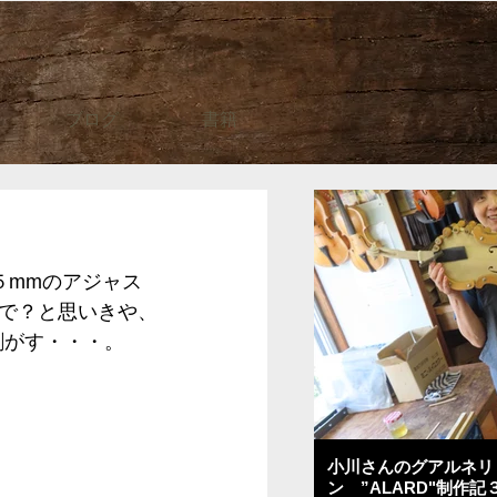
ブログ
書籍
５mmのアジャス
で？と思いきや、
剥がす・・・。
小川さんのグアルネリ
ン ”ALARD"制作記