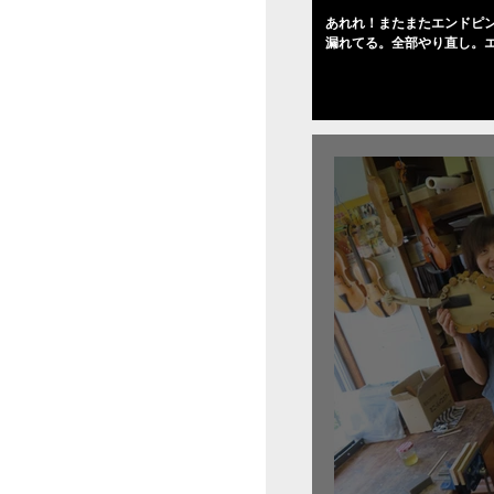
あれれ！またまたエンドピ
漏れてる。全部やり直し。
０゜で徹底して削る。やっ
――の小川さんの笑顔が満