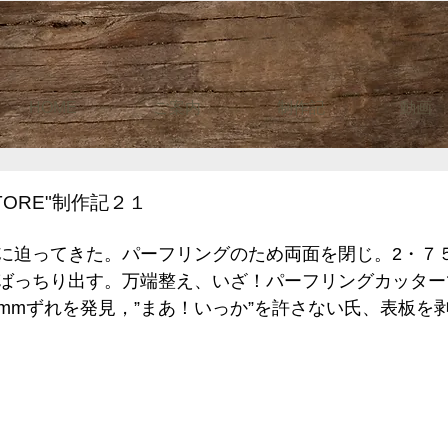
HOME
ご案内
制作記
動画
TORE"制作記２１
に迫ってきた。パーフリングのため両面を閉じ。2・７
ばっちり出す。万端整え、いざ！パーフリングカッター
mmずれを発見，”まあ！いっか”を許さない氏、表板を