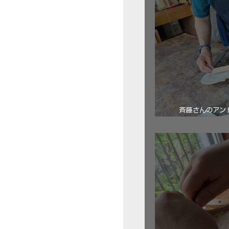
斉藤さんのアン