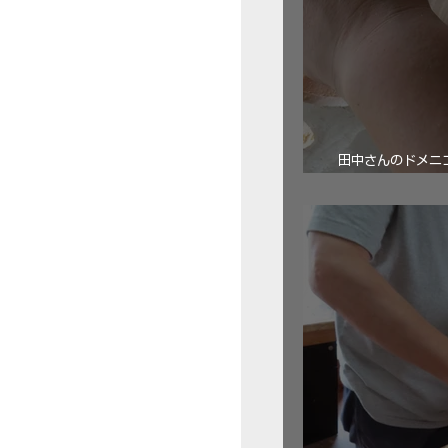
田中さんのドメニコ・