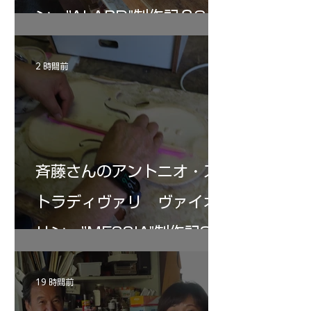
ン ”ALARD"制作記３8
2 時間前
斉藤さんのアントニオ・ス
トラディヴァリ ヴァイオ
リン ”MESSIA"制作記34
19 時間前