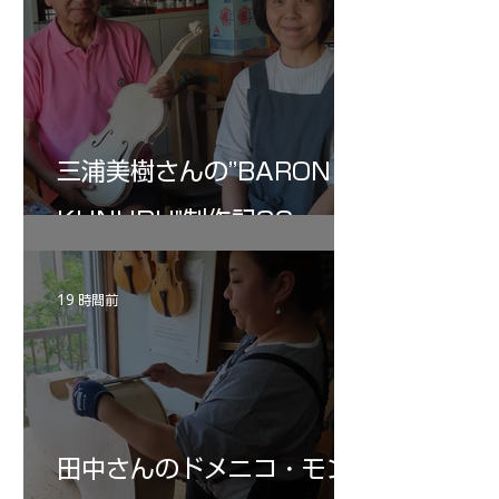
三浦美樹さんの”BARON・
KUNUPU"制作記32
19 時間前
田中さんのドメニコ・モン