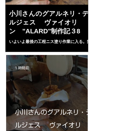
小川さんのグアルネリ・デ
斉藤さんの
ルジェス ヴァイオリ
トラディヴ
ン ”ALARD"制作記３8
リン ”MESS
いよいよ最後の工程ニス塗り作業に入る。無
1L、４２mm（４・
水アルコール２００㏄にシェラック、プロポ
３７・８ｍｍ、（５
リス、ランニングコーパル、ベネチアターペ
ランプ止め。うまく
ンタイン、スパイクラヴェンダーオイル，等
置終了となる。いよ
等を入れ３ケ月経過、ガーゼで濾し下地ニス
ＩＡ”の完成が近付
1 時間前
として３回ほど塗る。さらにそれをアルコー
ルで取る。ホワイト状態に戻す。自宅工房で
３０－４０回ニス塗りの手始めとなる・・。
小川さんのグアルネリ・デ
ルジェス ヴァイオリ