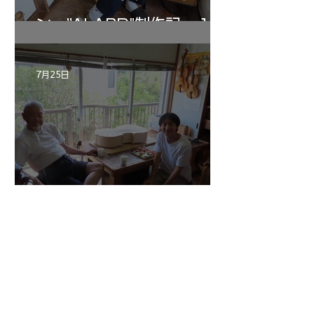
ン ”ALARD"制作記 １2
7月25日
マエストロ副島君の来房
7月20日