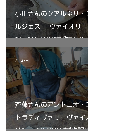
小川さんのグアルネリ・デ
ルジェス ヴァイオリ
ン ”ALARD"制作記３5
7月27日
斉藤さんのアントニオ・ス
トラディヴァリ ヴァイオ
リン ”MESSIA"制作記33