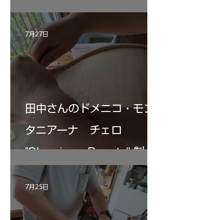
7月27日
田中さんのドメニコ・モン
タニアーナ チェロ
"Sleeping・Beauty” 制作
記 30
7月25日