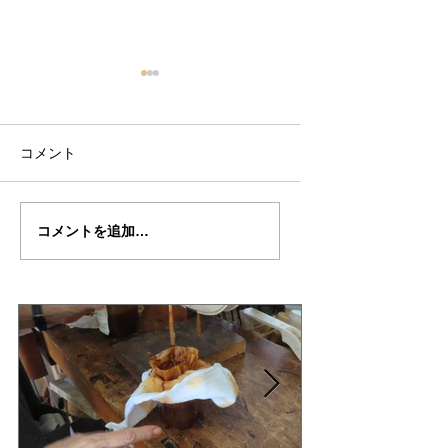
コメント
丸岡さん
丸岡さんの”TESTO
コメントを追加…
の”TESTORE”制作記
制作記５２
53（完成編）