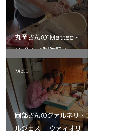
丸岡さんの”Matteo・
Gofliller”制作記１
7月25日
岡部さんのグァルネリ・デ
ルジェス ヴァィオリ