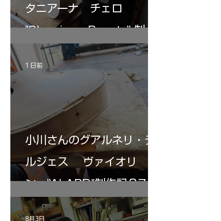
タニアーナ チェロ
"Sleeping・Beauty” 制作
記 31
1 日前
小川さんのグアルネリ・デ
ルジェス ヴァイオリ
ン ”ALARD"制作記３7
8月3日