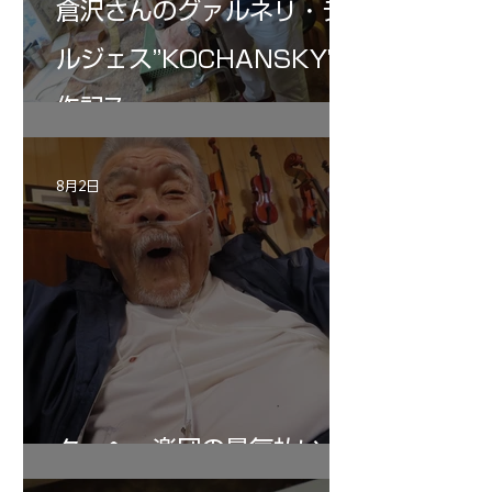
倉沢さんのグァルネリ・デ
ルジェス”KOCHANSKY"制
作記7
8月2日
ターヘー楽団の暑気払い