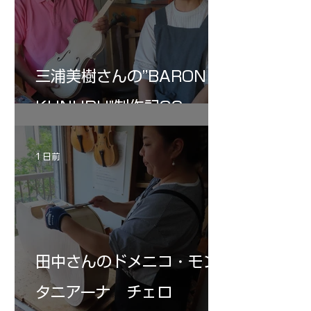
三浦美樹さんの”BARON・
KUNUPU"制作記32
1 日前
田中さんのドメニコ・モン
タニアーナ チェロ