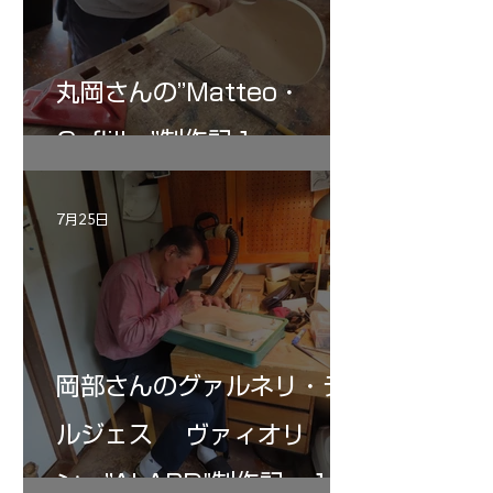
丸岡さんの”Matteo・
Gofliller”制作記１
7月25日
岡部さんのグァルネリ・デ
ルジェス ヴァィオリ
ン ”ALARD"制作記 １2