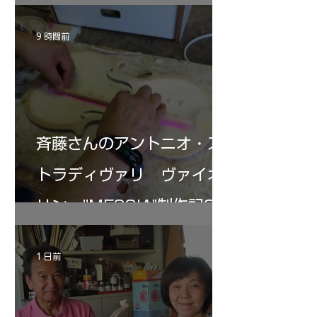
9 時間前
斉藤さんのアントニオ・ス
トラディヴァリ ヴァイオ
リン ”MESSIA"制作記34
1 日前