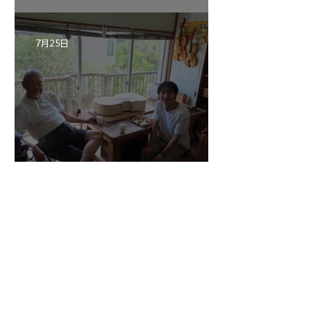
7月25日
マエストロ副島君の来房
7月20日