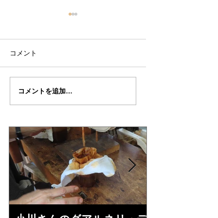
コメント
丸岡さん
丸岡さんの”TESTO
コメントを追加…
の”TESTORE”制作記
制作記５２
53（完成編）