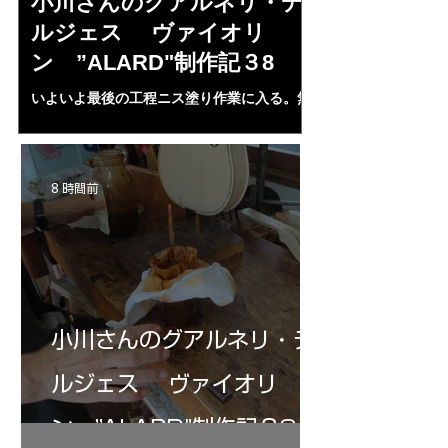
小川さんのグアルネリ・デ
斉藤さんの
ルジェス ヴァイオリ
トラディヴ
ン ”ALARD"制作記３8
リン ”MESS
いよいよ最後の工程ニス塗り作業に入る。無
1L、４２mm（４・
水アルコール２００㏄にシェラック、プロポ
３７・８ｍｍ、（５
リス、ランニングコーパル、ベネチアターペ
ランプ止め。うまく
ンタイン、スパイクラヴェンダーオイル，等
置終了となる。いよ
等を入れ３ケ月経過、ガーゼで濾し下地ニス
ＩＡ”の完成が近付
8 時間前
として３回ほど塗る。さらにそれをアルコー
ルで取る。ホワイト状態に戻す。自宅工房で
３０－４０回ニス塗りの手始めとなる・・。
小川さんのグアルネリ・デ
ルジェス ヴァイオリ
ン ”ALARD"制作記３8