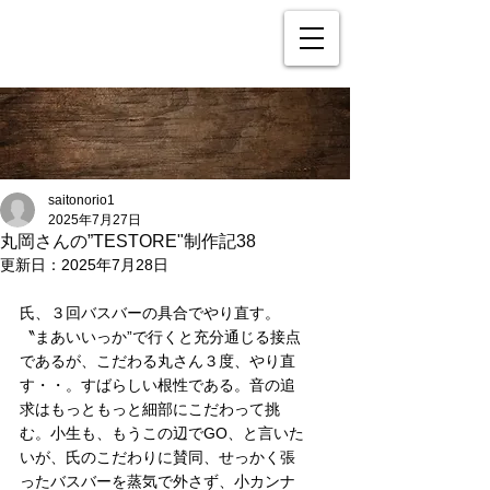
saitonorio1
2025年7月27日
丸岡さんの”TESTORE"制作記38
更新日：
2025年7月28日
氏、３回バスバーの具合でやり直す。
〝まあいいっか”で行くと充分通じる接点
であるが、こだわる丸さん３度、やり直
す・・。すばらしい根性である。音の追
求はもっともっと細部にこだわって挑
む。小生も、もうこの辺でGO、と言いた
いが、氏のこだわりに賛同、せっかく張
ったバスバーを蒸気で外さず、小カンナ