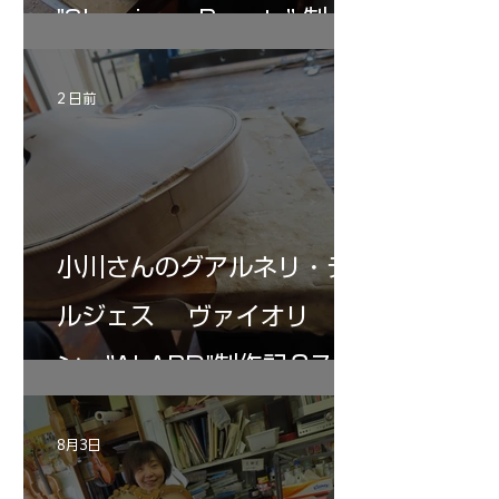
"Sleeping・Beauty” 制作
記 31
2 日前
小川さんのグアルネリ・デ
ルジェス ヴァイオリ
ン ”ALARD"制作記３7
8月3日