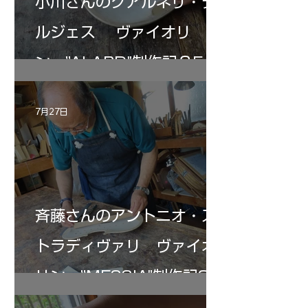
小川さんのグアルネリ・デ
ルジェス ヴァイオリ
ン ”ALARD"制作記３5
7月27日
斉藤さんのアントニオ・ス
トラディヴァリ ヴァイオ
リン ”MESSIA"制作記33