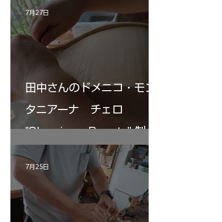
7月27日
田中さんのドメニコ・モン
タニアーナ チェロ
"Sleeping・Beauty” 制作
記 30
7月25日