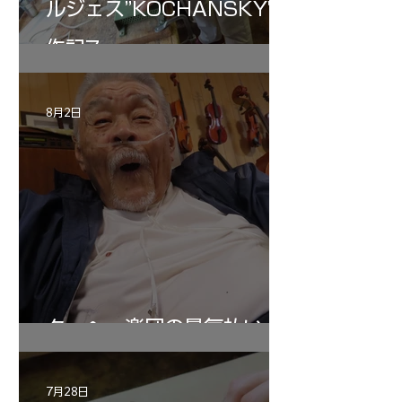
ルジェス”KOCHANSKY"制
作記7
8月2日
ターヘー楽団の暑気払い
7月28日