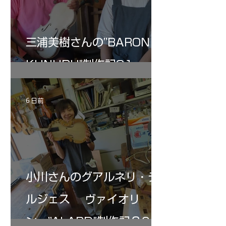
三浦美樹さんの”BARON・
KUNUPU"制作記31
6 日前
小川さんのグアルネリ・デ
ルジェス ヴァイオリ
ン ”ALARD"制作記３6