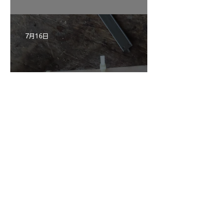
作記6
7月16日
小川さんのグアルネリ・デ
ルジェス ヴァイオリ
ン ”ALARD"制作記３3
1
/
147
アーカイブ