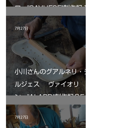
ロ ”SAVUESE"制作記１2
7月27日
小川さんのグアルネリ・デ
ルジェス ヴァイオリ
ン ”ALARD"制作記３5
7月27日