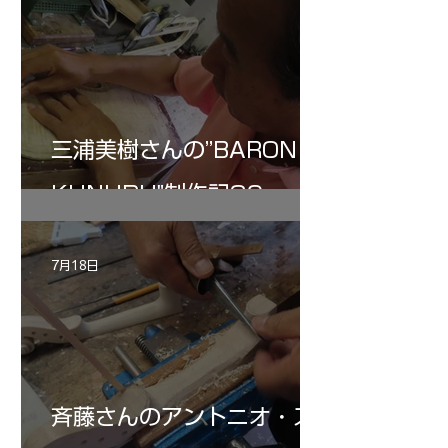
三浦美樹さんの”BARON・
KUNUPU"制作記30
7月18日
斉藤さんのアントニオ・ス