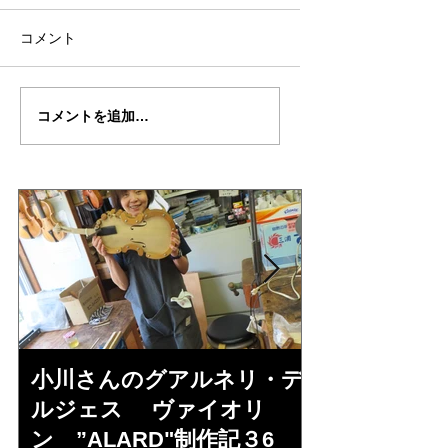
コメント
倉沢さんのグァルネ
ターヘー楽団の暑
コメントを追加…
リ・デルジェ
い
ス”KOCHANSKY"制作
記7
小川さんのグアルネリ・デ
倉沢さんの
ルジェス ヴァイオリ
ルジェス”KO
ン ”ALARD"制作記３6
作記7