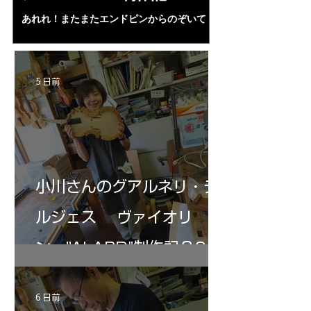
あれれ！またまたエンドピンからのぞいて
コーチャンスキー、
る・・・。発見、わずかな光が漏れてる。全
も呼ばれる、WIに
部やり直し。エンドピン脇をヤスリ、ノミ、
ンストのポール・コ
ペーパー１００゜で徹底して削る。やっと光
ある。倉沢さん徹底
が消えた。にかわで再度閉じる。消えた――
ーティカルを追及し
5 日前
の小川さんの笑顔が満開となる・・。いよい
いる。基本に神経を
よ来週からニス塗りか？
小川さんのグアルネリ・デ
ルジェス ヴァイオリ
ン ”ALARD"制作記３6
6 日前