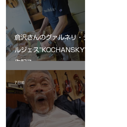
倉沢さんのグァルネリ・デ
ルジェス”KOCHANSKY"制
作記7
7 日前