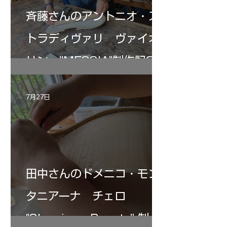
斉藤さんのアントニオ・ス
トラディヴァリ ヴァイオ
リン ”MESSIA"制作記33
7月27日
田中さんのドメニコ・モン
タニアーナ チェロ
"Sleeping・Beauty” 制作