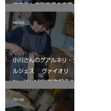
マエストロ副島君の来房
7月20日
小川さんのグアルネリ・デ
ルジェス ヴァイオリ
ン ”ALARD"制作記３4
7月19日