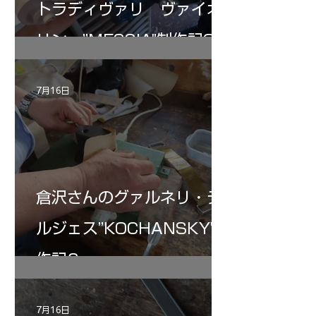
トラディヴァリ ヴァイオ
リン ”MESSIA"制作記32
7月16日
倉沢さんのグァルネリ・デ
ルジェス”KOCHANSKY"制
作記6
7月16日