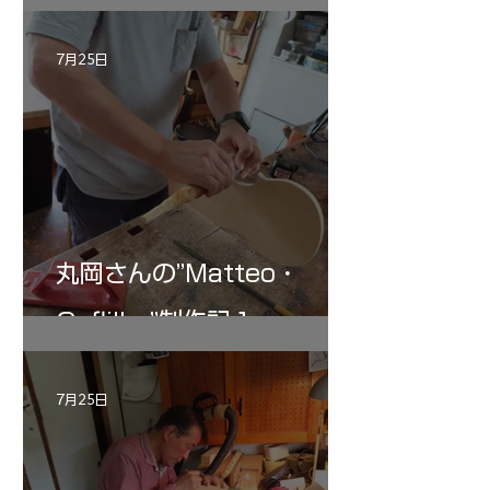
記 30
7月25日
丸岡さんの”Matteo・
Gofliller”制作記１
7月25日