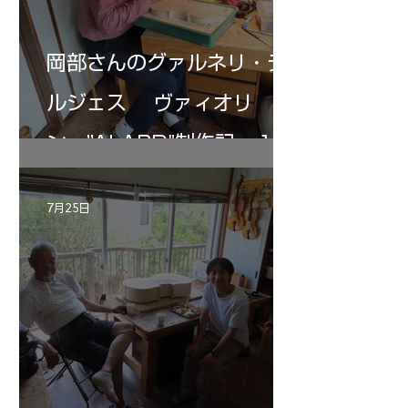
岡部さんのグァルネリ・デ
ルジェス ヴァィオリ
ン ”ALARD"制作記 １2
7月25日