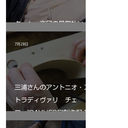
ターヘー楽団の暑気払い
7月28日
三浦さんのアントニオ・ス
トラディヴァリ チェ
ロ ”SAVUESE"制作記１2