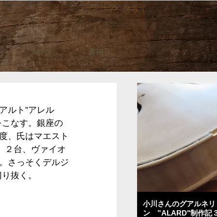
ブログ
書籍
アルト”アレル
をこなす。銀座の
度、氏はマエスト
、２台、ヴァイオ
。さっそくデルジ
切り抜く。
小川さんのグアルネリ
ン ”ALARD"制作記