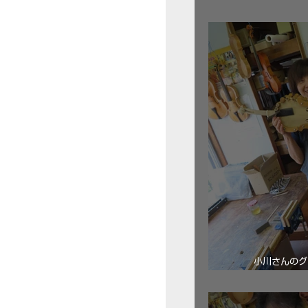
三浦美樹さん
小川さんのグ