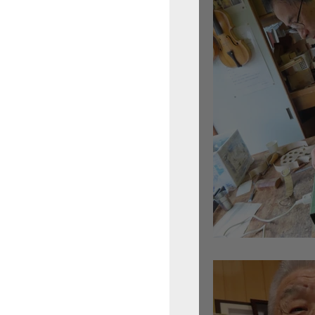
倉沢さんのグァルネ