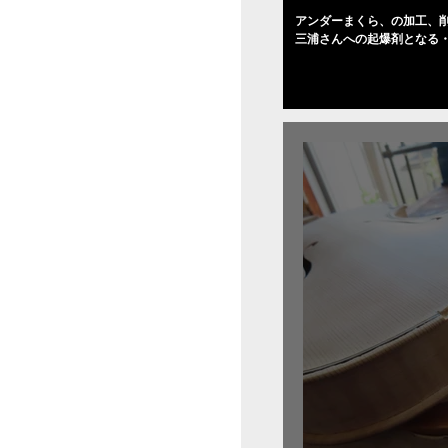
アンダーまくら、の加工、削
三浦さんへの起爆剤となる