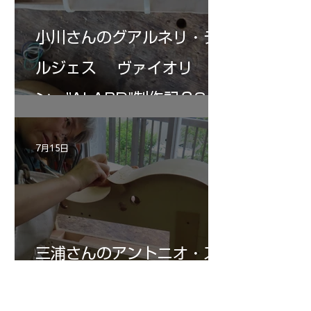
小川さんのグアルネリ・デ
ルジェス ヴァイオリ
ン ”ALARD"制作記３3
7月15日
三浦さんのアントニオ・ス
トラディヴァリ チェ