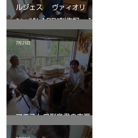
ルジェス ヴァィオリ
ン ”ALARD"制作記 １2
7月25日
マエストロ副島君の来房