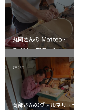
丸岡さんの”Matteo・
Gofliller”制作記１
7月25日
岡部さんのグァルネリ・デ