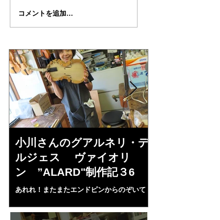
倉沢さんのグァルネ
ターヘー楽団の暑
コメントを追加…
リ・デルジェ
い
ス”KOCHANSKY"制作
記7
小川さんのグアルネリ・デ
倉沢さんの
ルジェス ヴァイオリ
ルジェス”KO
ン ”ALARD"制作記３6
作記7
あれれ！またまたエンドピンからのぞいて
コーチャンスキー、
る・・・。発見、わずかな光が漏れてる。全
も呼ばれる、WIに
部やり直し。エンドピン脇をヤスリ、ノミ、
ンストのポール・コ