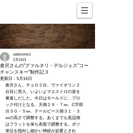
saitonorio1
2月16日
倉沢さんの”グァルネリ・デルジェス”コー
チャンスキー”制作記３
更新日：
5月16日
倉沢さん、チェロ２台、ヴァイオリン２
台目に突入、いよいよマエストロの道を
驀進しだした。今日はモールドに、ブロ
ック付けとなる。天側２９・７㎜、C字部
分３０・５㎜、テールピース側３１・３
㎜の高さで調整する。あくまでも底辺側
はフラットを保ち表面で調整する。ポツ
単位を指向し細かい神経が必要とされ