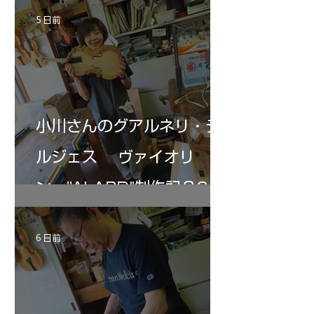
ペーパー１００゜で徹底して削る。やっと光
ある。倉沢さん徹底
が消えた。にかわで再度閉じる。消えた――
ーティカルを追及し
5 日前
の小川さんの笑顔が満開となる・・。いよい
いる。基本に神経を
よ来週からニス塗りか？
小川さんのグアルネリ・デ
ルジェス ヴァイオリ
ン ”ALARD"制作記３6
6 日前