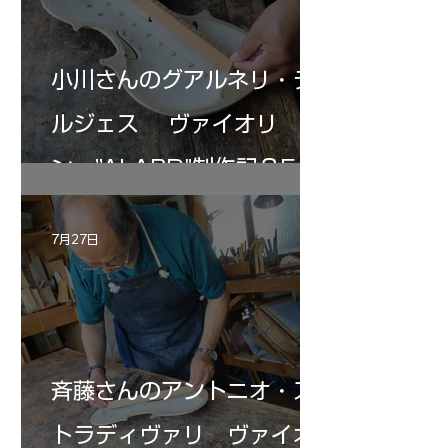
小川さんのグアルネリ・デ
ルジェス ヴァイオリ
ン ”ALARD"制作記３5
7月27日
斉藤さんのアントニオ・ス
トラディヴァリ ヴァイオ