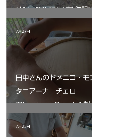
リン ”MESSIA"制作記33
7月27日
田中さんのドメニコ・モン
タニアーナ チェロ
"Sleeping・Beauty” 制作
記 30
7月25日