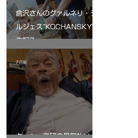
倉沢さんのグァルネリ・デ
ルジェス”KOCHANSKY"制
作記7
7 日前
ターヘー楽団の暑気払い