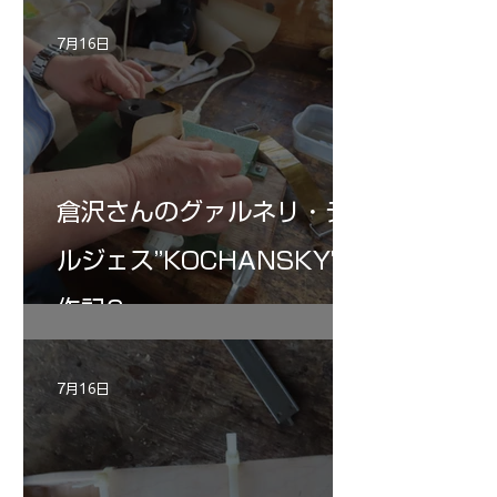
7月16日
倉沢さんのグァルネリ・デ
ルジェス”KOCHANSKY"制
作記6
7月16日