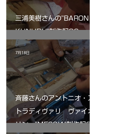
三浦美樹さんの”BARON・
KUNUPU"制作記30
7月18日
斉藤さんのアントニオ・ス
トラディヴァリ ヴァイオ
リン ”MESSIA"制作記32