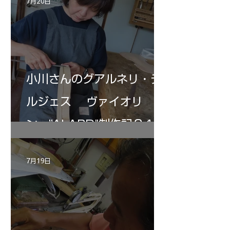
7月20日
小川さんのグアルネリ・デ
ルジェス ヴァイオリ
ン ”ALARD"制作記３4
7月19日