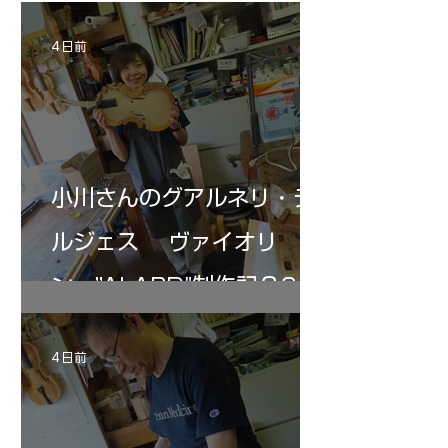
ペーパー１００゜で徹底して削る。やっと光
ある。倉沢さん徹底
が消えた。にかわで再度閉じる。消えた――
ーティカルを追及し
4 日前
の小川さんの笑顔が満開となる・・。いよい
いる。基本に神経を
よ来週からニス塗りか？
小川さんのグアルネリ・デ
ルジェス ヴァイオリ
ン ”ALARD"制作記３6
4 日前