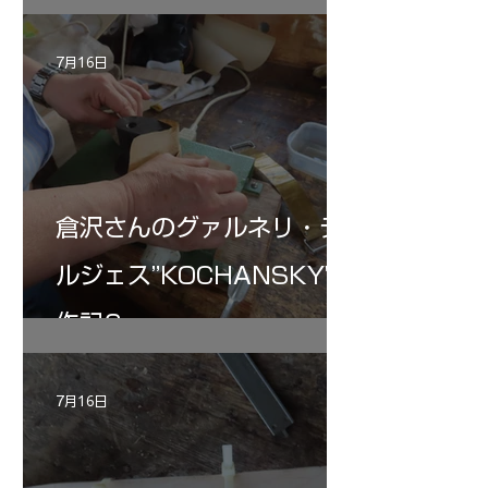
7月16日
倉沢さんのグァルネリ・デ
ルジェス”KOCHANSKY"制
作記6
7月16日