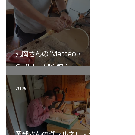
丸岡さんの”Matteo・
Gofliller”制作記１
7月25日
岡部さんのグァルネリ・デ