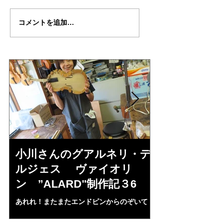
稲葉さんのデルジェス
瀬川君のコントラ
コメントを追加…
１７０６年完成試奏会
ス”ガスパロ・ダ・
（本人）
ロ”試奏
小川さんのグアルネリ・デ
倉沢さんの
ルジェス ヴァイオリ
ルジェス”KO
ン ”ALARD"制作記３6
作記7
あれれ！またまたエンドピンからのぞいて
コーチャンスキー、
る・・・。発見、わずかな光が漏れてる。全
も呼ばれる、WIに
部やり直し。エンドピン脇をヤスリ、ノミ、
ンストのポール・コ