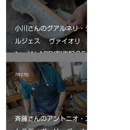
小川さんのグアルネリ・デ
ルジェス ヴァイオリ
ン ”ALARD"制作記３5
7月27日
斉藤さんのアントニオ・ス