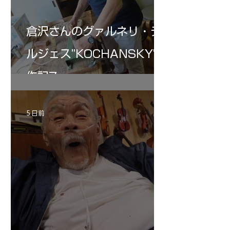
倉沢さんのグァルネリ・デ
ルジェス”KOCHANSKY"制
作記7
5 日前