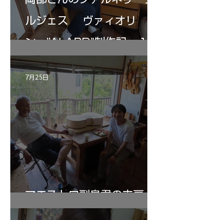
ルジェス ヴァィオリ
ン ”ALARD"制作記 １2
7月25日
マエストロ副島君の来房