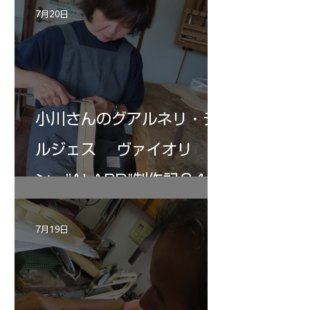
7月20日
小川さんのグアルネリ・デ
ルジェス ヴァイオリ
ン ”ALARD"制作記３4
7月19日