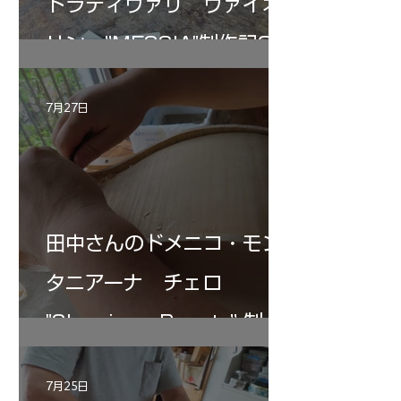
トラディヴァリ ヴァイオ
リン ”MESSIA"制作記33
7月27日
田中さんのドメニコ・モン
タニアーナ チェロ
"Sleeping・Beauty” 制作
記 30
7月25日