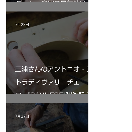
ターヘー楽団の暑気払い
7月28日
三浦さんのアントニオ・ス
トラディヴァリ チェ
ロ ”SAVUESE"制作記１2
7月27日