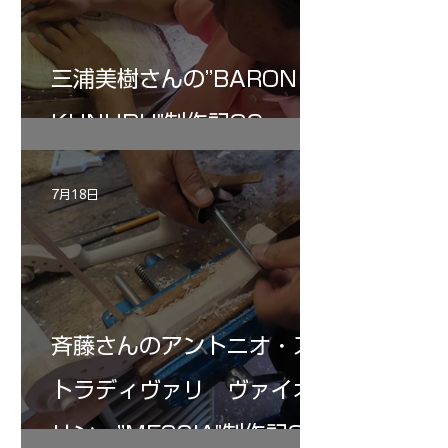
三浦美樹さんの”BARON・
KUNUPU"制作記30
7月18日
斉藤さんのアントニオ・ス
トラディヴァリ ヴァイオ
リン ”MESSIA"制作記32