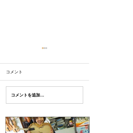
コメント
倉沢さん
倉沢さん
コメントを追加…
の”DUPORT"制作記７
の”DUPORT"制作
２（完成編）
１（完成編）