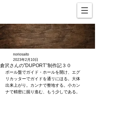
noriosaito
2023年2月10日
倉沢さんの”DUPORT"制作記３０
ボール盤でガイド・ホールを開け、エグ
リカッターでガイドを通リにほる。大体
出来上がり。カンナで整地する。小カン
ナで精密に掘り進む、もう少しである。