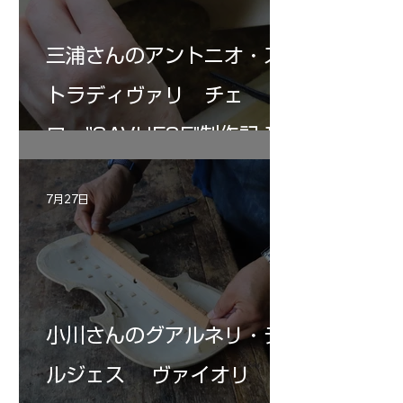
三浦さんのアントニオ・ス
トラディヴァリ チェ
ロ ”SAVUESE"制作記１2
7月27日
小川さんのグアルネリ・デ
ルジェス ヴァイオリ