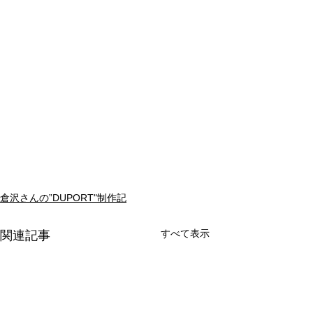
倉沢さんの”DUPORT"制作記
すべて表示
関連記事