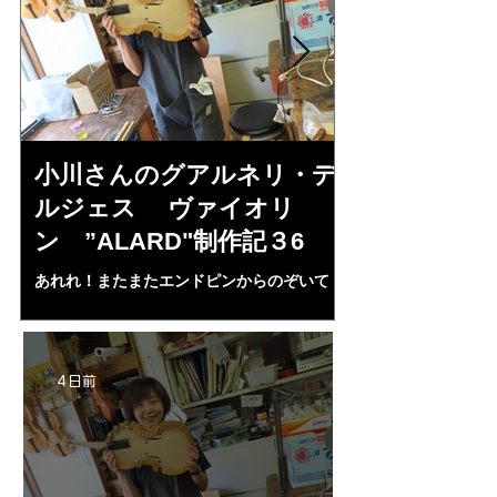
小川さんのグアルネリ・デ
倉沢さんの
ルジェス ヴァイオリ
ルジェス”KO
ン ”ALARD"制作記３6
作記7
あれれ！またまたエンドピンからのぞいて
コーチャンスキー、
る・・・。発見、わずかな光が漏れてる。全
も呼ばれる、WIに
部やり直し。エンドピン脇をヤスリ、ノミ、
ンストのポール・コ
ペーパー１００゜で徹底して削る。やっと光
ある。倉沢さん徹底
が消えた。にかわで再度閉じる。消えた――
ーティカルを追及し
4 日前
の小川さんの笑顔が満開となる・・。いよい
いる。基本に神経を
よ来週からニス塗りか？