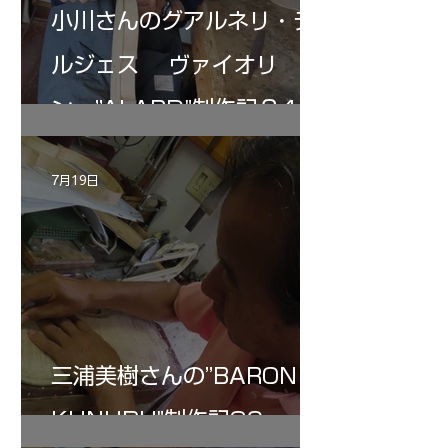
小川さんのグアルネリ・デ
ルジェス ヴァイオリ
ン ”ALARD"制作記３4
7月19日
三浦美樹さんの”BARON・
KUNUPU"制作記30