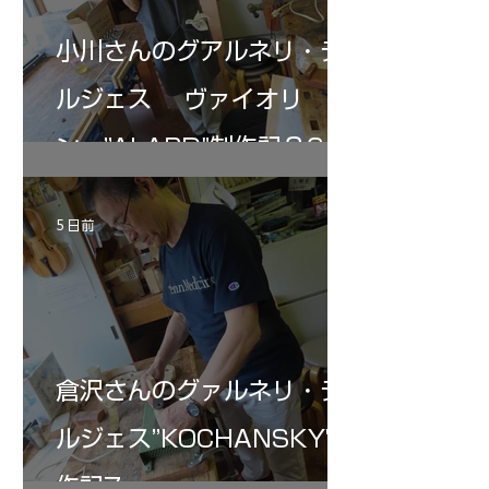
小川さんのグアルネリ・デ
ルジェス ヴァイオリ
ン ”ALARD"制作記３6
5 日前
倉沢さんのグァルネリ・デ
ルジェス”KOCHANSKY"制
作記7