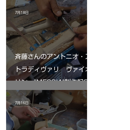
7月18日
斉藤さんのアントニオ・ス
トラディヴァリ ヴァイオ
リン ”MESSIA"制作記32
7月16日