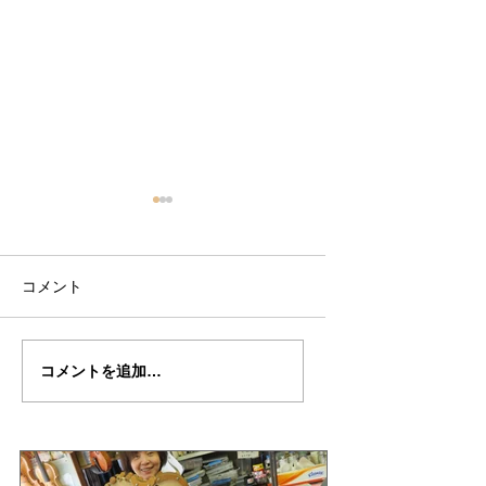
コメント
倉沢さん
倉沢さん
コメントを追加…
の”DUPORT"制作記７
の”DUPORT"制作
２（完成編）
１（完成編）