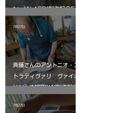
ン ”ALARD"制作記３5
7月27日
斉藤さんのアントニオ・ス
トラディヴァリ ヴァイオ
リン ”MESSIA"制作記33
7月27日