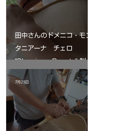
田中さんのドメニコ・モン
タニアーナ チェロ
"Sleeping・Beauty” 制作
記 30
7月25日