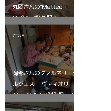
丸岡さんの”Matteo・
Gofliller”制作記１
7月25日
岡部さんのグァルネリ・デ
ルジェス ヴァィオリ
ン ”ALARD"制作記 １2