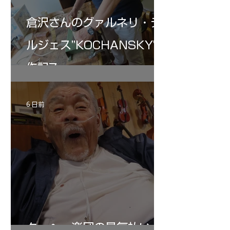
倉沢さんのグァルネリ・デ
ルジェス”KOCHANSKY"制
作記7
6 日前
ターヘー楽団の暑気払い