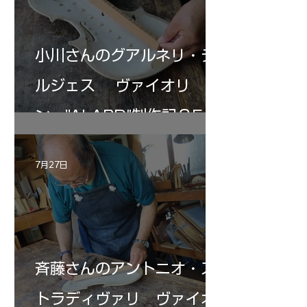
小川さんのグアルネリ・デ
ルジェス ヴァイオリ
ン ”ALARD"制作記３5
7月27日
斉藤さんのアントニオ・ス
トラディヴァリ ヴァイオ