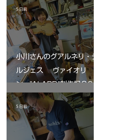
ペーパー１００゜で徹底して削る。やっと光
ある。倉沢さん徹底
が消えた。にかわで再度閉じる。消えた――
ーティカルを追及し
5 日前
の小川さんの笑顔が満開となる・・。いよい
いる。基本に神経を
よ来週からニス塗りか？
小川さんのグアルネリ・デ
ルジェス ヴァイオリ
ン ”ALARD"制作記３6
5 日前