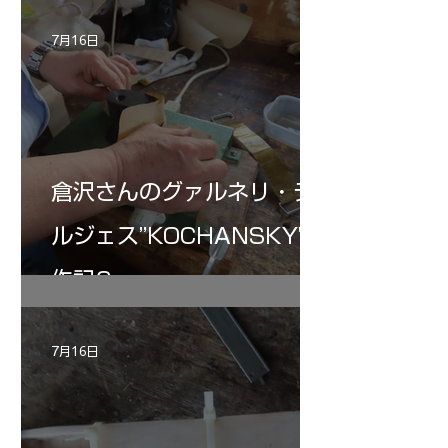
7月16日
倉沢さんのグァルネリ・デ
ルジェス”KOCHANSKY"制
作記6
7月16日