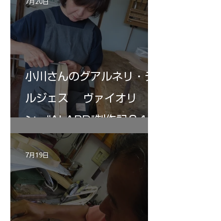
7月20日
小川さんのグアルネリ・デ
ルジェス ヴァイオリ
ン ”ALARD"制作記３4
7月19日