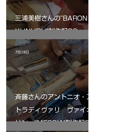
三浦美樹さんの”BARON・
KUNUPU"制作記30
7月18日
斉藤さんのアントニオ・ス
トラディヴァリ ヴァイオ
リン ”MESSIA"制作記32