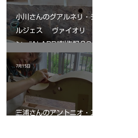
小川さんのグアルネリ・デ
ルジェス ヴァイオリ
ン ”ALARD"制作記３3
7月15日
三浦さんのアントニオ・ス
トラディヴァリ チェ