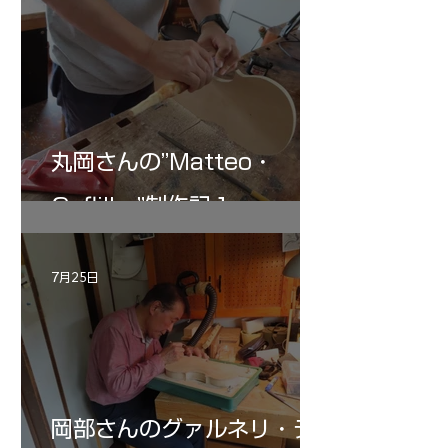
丸岡さんの”Matteo・
Gofliller”制作記１
7月25日
岡部さんのグァルネリ・デ