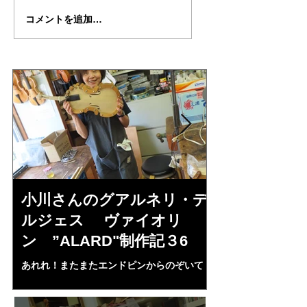
倉沢さん
倉沢さん
コメントを追加…
の”DUPORT"制作記７
の”DUPORT"制作
２（完成編）
１（完成編）
小川さんのグアルネリ・デ
倉沢さんの
ルジェス ヴァイオリ
ルジェス”KO
ン ”ALARD"制作記３6
作記7
あれれ！またまたエンドピンからのぞいて
コーチャンスキー、
る・・・。発見、わずかな光が漏れてる。全
も呼ばれる、WIに
部やり直し。エンドピン脇をヤスリ、ノミ、
ンストのポール・コ