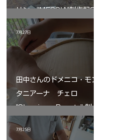
リン ”MESSIA"制作記33
7月27日
田中さんのドメニコ・モン
タニアーナ チェロ
"Sleeping・Beauty” 制作
記 30
7月25日