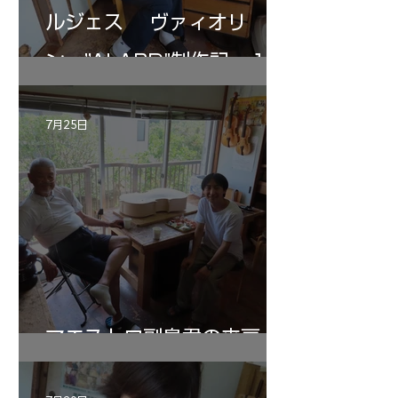
ルジェス ヴァィオリ
ン ”ALARD"制作記 １2
7月25日
マエストロ副島君の来房