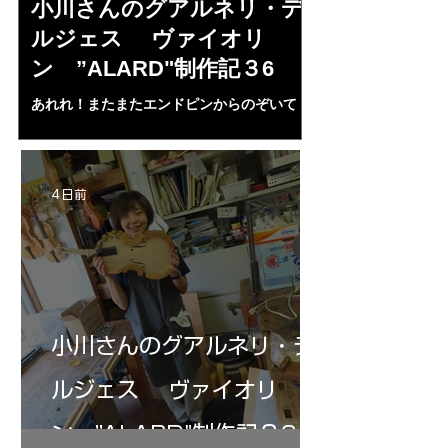
小川さんのグアルネリ・デ
倉沢さんの
ルジェス ヴァイオリ
ルジェス”KO
ン ”ALARD"制作記３6
作記7
あれれ！またまたエンドピンからのぞいて
コーチャンスキー、
る・・・。発見、わずかな光が漏れてる。全
も呼ばれる、WIに
部やり直し。エンドピン脇をヤスリ、ノミ、
ンストのポール・コ
ペーパー１００゜で徹底して削る。やっと光
ある。倉沢さん徹底
が消えた。にかわで再度閉じる。消えた――
ーティカルを追及し
4 日前
の小川さんの笑顔が満開となる・・。いよい
いる。基本に神経を
よ来週からニス塗りか？
小川さんのグアルネリ・デ
ルジェス ヴァイオリ
ン ”ALARD"制作記３6