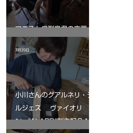
マエストロ副島君の来房
7月20日
小川さんのグアルネリ・デ
ルジェス ヴァイオリ
ン ”ALARD"制作記３4