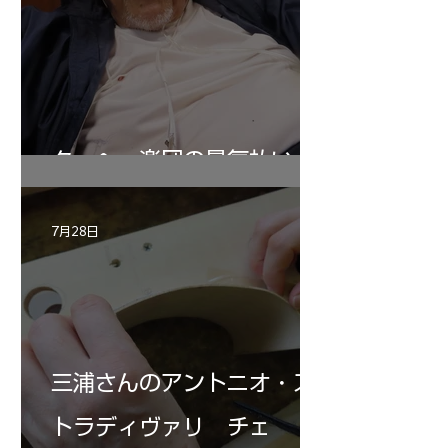
ターヘー楽団の暑気払い
7月28日
三浦さんのアントニオ・ス
トラディヴァリ チェ