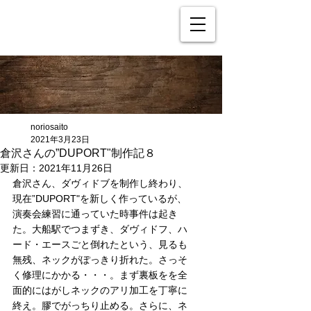
noriosaito
2021年3月23日
倉沢さんの”DUPORT"制作記８
更新日：
2021年11月26日
倉沢さん、ダヴィドブを制作し終わり、
現在”DUPORT"を新しく作っているが、
演奏会練習に通っていた時事件は起き
た。大船駅でつまずき、ダヴィドフ、ハ
ード・エースごと倒れたという、見るも
無残、ネックがぽっきり折れた。さっそ
く修理にかかる・・・。まず裏板をを全
面的にはがしネックのアリ加工を丁寧に
終え。膠でがっちり止める。さらに、ネ