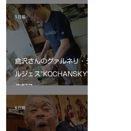
5 日前
倉沢さんのグァルネリ・デ
ルジェス”KOCHANSKY"制
作記7
6 日前