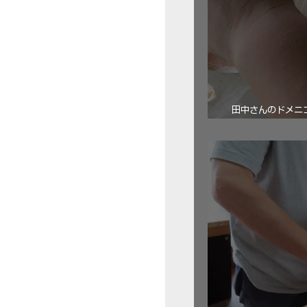
田中さんのドメニコ・