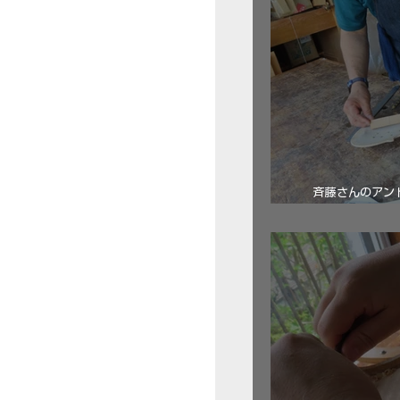
斉藤さんのアン