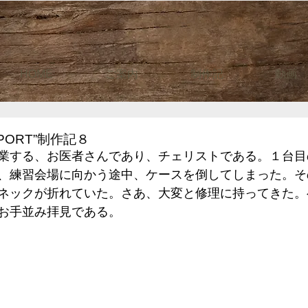
HOME
ご案内
制作記
動画
PORT”制作記８
業する、お医者さんであり、チェリストである。１台目
、練習会場に向かう途中、ケースを倒してしまった。そ
ネックが折れていた。さあ、大変と修理に持ってきた。
お手並み拝見である。