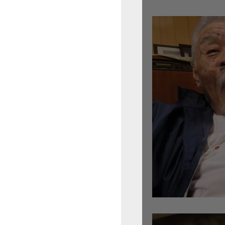
倉沢さんのグァルネ