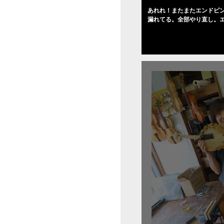
あれれ！またまたエンドピ
漏れてる。全部やり直し。
０゜で徹底して削る。やっ
――の小川さんの笑顔が満