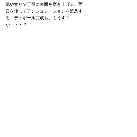
紙やすりで丁寧に表面を磨き上げる。西
日を使ってアンジュレーションを追及す
る。デュポール完成も、もうすぐ
か・・・？