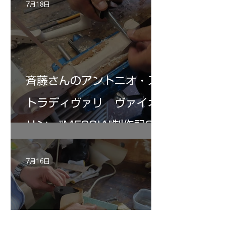
7月18日
斉藤さんのアントニオ・ス
トラディヴァリ ヴァイオ
リン ”MESSIA"制作記32
7月16日