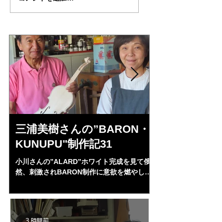
の”DUPORT"制作記７
の”DUPORT"制作
２（完成編）
１（完成編）
三浦美樹さんの”BARON・
小川さんの
KUNUPU"制作記31
ルジェス 
ン ”ALAR
小川さんの”ALARD”ホワイト完成を見て俄
然、刺激されBARON制作に意欲を燃やし始
あれれ！またまたエ
めた。小生の日本弦楽器協会の同時期の川上
る・・・。発見、わ
昭一郎氏に習っていた。バロンほとんど完成
部やり直し。エンド
形であるがなかなか進まなかったが。小川さ
ペーパー１００゜で
んの完成に刺激されだいぶ進んできた。
が消えた。にかわで
3 時間前