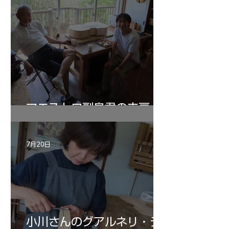
マエストロ副島君の来房
7月20日
小川さんのグアルネリ・デ