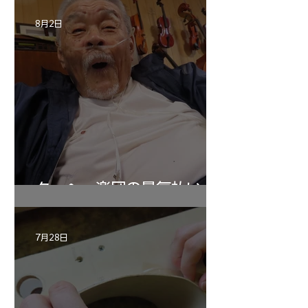
8月2日
ターヘー楽団の暑気払い
7月28日