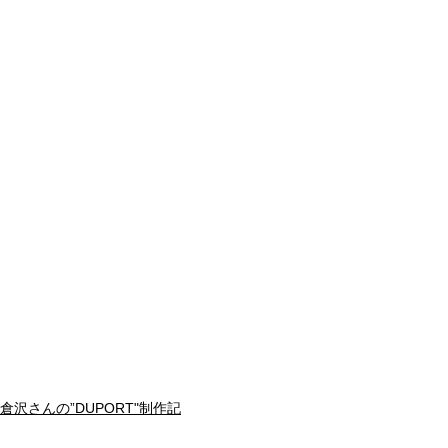
倉沢さんの”DUPORT"制作記