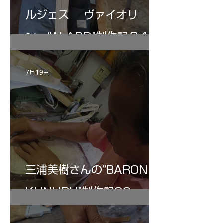
ルジェス ヴァイオリ
ン ”ALARD"制作記３4
7月19日
三浦美樹さんの”BARON・
KUNUPU"制作記30