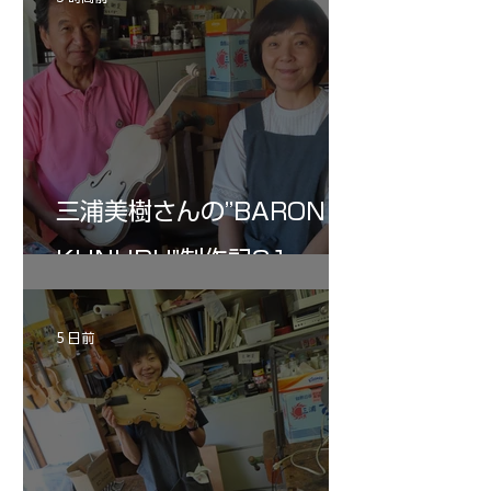
の小川さんの笑顔が
よ来週からニス塗り
三浦美樹さんの”BARON・
KUNUPU"制作記31
5 日前