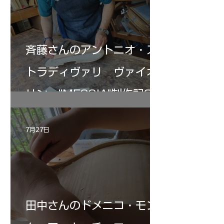
斉藤さんのアントニオ・ス
トラディヴァリ ヴァイオ
リン ”MESSIA"制作記33
7月27日
田中さんのドメニコ・モン