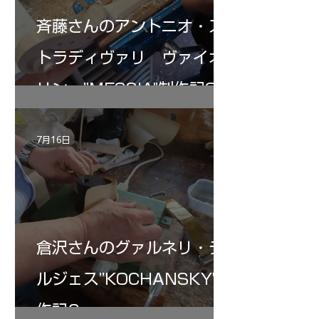
斉藤さんのアントニオ・ス
トラディヴァリ ヴァイオ
リン ”MESSIA"制作記32
7月16日
倉沢さんのグァルネリ・デ
ルジェス”KOCHANSKY"制
作記6