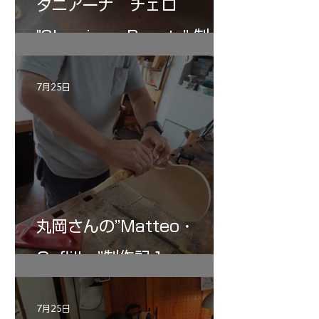
タニアーナ チェロ
"Sleeping・Beauty” 制作
記 30
7月25日
丸岡さんの”Matteo・
Gofliller”制作記１
7月25日