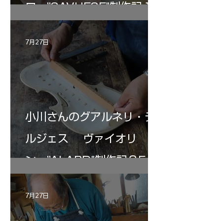
ロ ”SAVUESE"制作記１2
7月27日
小川さんのグアルネリ・デ
ルジェス ヴァイオリ
ン ”ALARD"制作記３5
7月27日