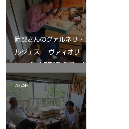
岡部さんのグァルネリ・デ
ルジェス ヴァィオリ
ン ”ALARD"制作記 １2
7月25日