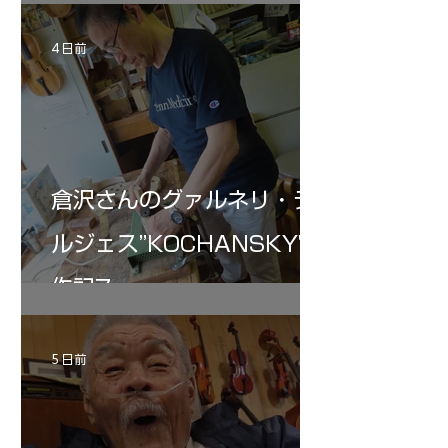
4 日前
倉沢さんのグァルネリ・デ
ルジェス”KOCHANSKY"制
作記7
5 日前