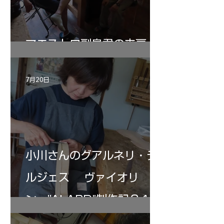
マエストロ副島君の来房
7月20日
小川さんのグアルネリ・デ
ルジェス ヴァイオリ
ン ”ALARD"制作記３4