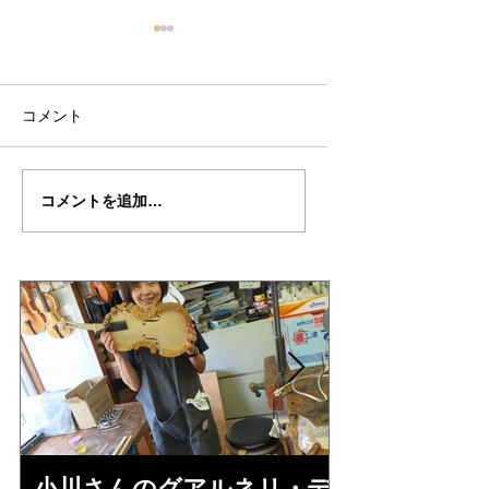
コメント
八木さん
八木さんの
コメントを追加…
の"ALCHINTO"制作記
STRAD”ARCHINT
１０
作記７
小川さんのグアルネリ・デ
倉沢さんの