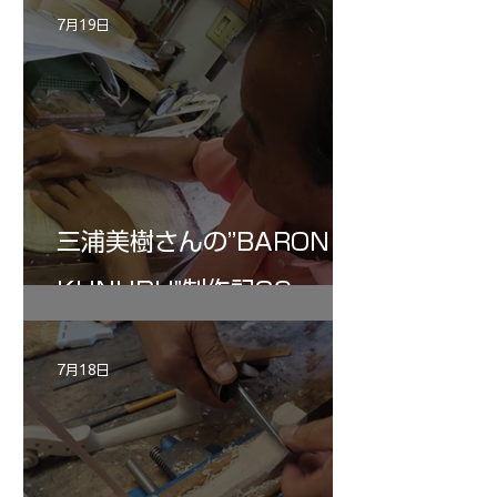
7月19日
三浦美樹さんの”BARON・
KUNUPU"制作記30
7月18日