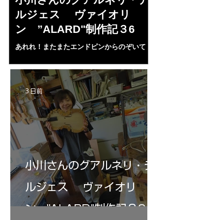
ルジェス ヴァイオリ
ルジェス”KO
ン ”ALARD"制作記３6
作記7
あれれ！またまたエンドピンからのぞいて
コーチャンスキー、
る・・・。発見、わずかな光が漏れてる。全
も呼ばれる、WIに
部やり直し。エンドピン脇をヤスリ、ノミ、
ンストのポール・コ
ペーパー１００゜で徹底して削る。やっと光
ある。倉沢さん徹底
が消えた。にかわで再度閉じる。消えた――
ーティカルを追及し
3 日前
の小川さんの笑顔が満開となる・・。いよい
いる。基本に神経を
よ来週からニス塗りか？
小川さんのグアルネリ・デ
ルジェス ヴァイオリ
ン ”ALARD"制作記３6