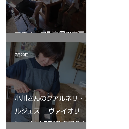
マエストロ副島君の来房
7月20日
小川さんのグアルネリ・デ
ルジェス ヴァイオリ
ン ”ALARD"制作記３4