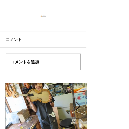
コメント
八木さん
八木さん
コメントを追加…
の"ALCHINTO"制作記
の”ALCHINTO"制
１０