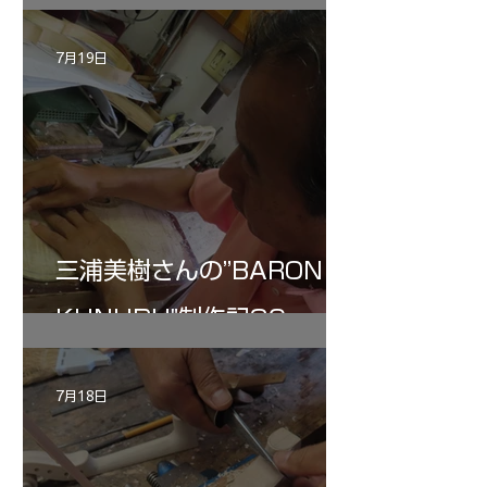
7月19日
三浦美樹さんの”BARON・
KUNUPU"制作記30
7月18日