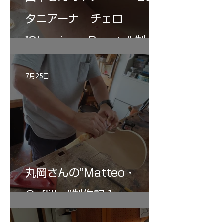
タニアーナ チェロ
"Sleeping・Beauty” 制作
記 30
7月25日
丸岡さんの”Matteo・
Gofliller”制作記１