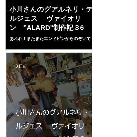
小川さんのグアルネリ・デ
倉沢さんの
ルジェス ヴァイオリ
ルジェス”KO
ン ”ALARD"制作記３6
作記7
あれれ！またまたエンドピンからのぞいて
コーチャンスキー、
る・・・。発見、わずかな光が漏れてる。全
も呼ばれる、WIに
部やり直し。エンドピン脇をヤスリ、ノミ、
ンストのポール・コ
ペーパー１００゜で徹底して削る。やっと光
ある。倉沢さん徹底
が消えた。にかわで再度閉じる。消えた――
ーティカルを追及し
3 日前
の小川さんの笑顔が満開となる・・。いよい
いる。基本に神経を
よ来週からニス塗りか？
小川さんのグアルネリ・デ
ルジェス ヴァイオリ