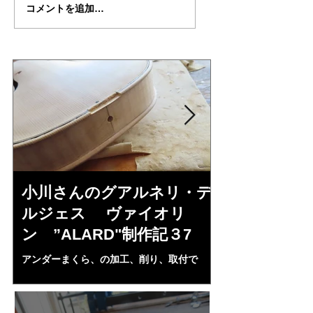
副島さんの”ALARD"制
副島さんの”ALARD
コメントを追加…
作記３６
作記３５
小川さんのグアルネリ・デ
三浦美樹さん
ルジェス ヴァイオリ
KUNUPU"制
ン ”ALARD"制作記３7
小川さんの”ALAR
然、刺激されBARO
アンダーまくら、の加工、削り、取付で
めた。小生の日本弦
ALARDのホワイト完成である。三浦さんへ
昭一郎氏に習ってい
の起爆剤となる・・・。
形であるがなかなか
んの完成に刺激され