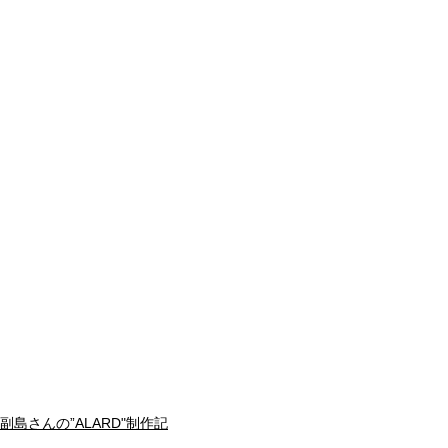
副島さんの”ALARD"制作記