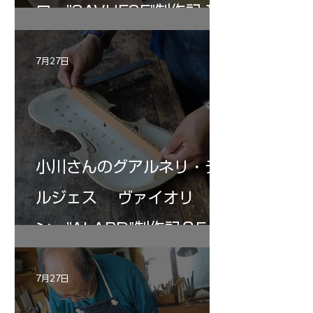
ロ ”SAVUESE"制作記１2
7月27日
小川さんのグアルネリ・デ
ルジェス ヴァイオリ
ン ”ALARD"制作記３5
7月27日