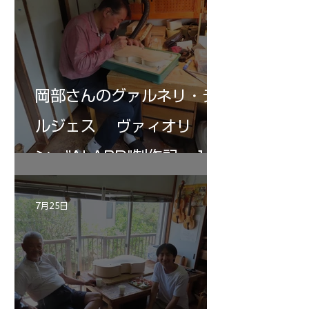
岡部さんのグァルネリ・デ
ルジェス ヴァィオリ
ン ”ALARD"制作記 １2
7月25日