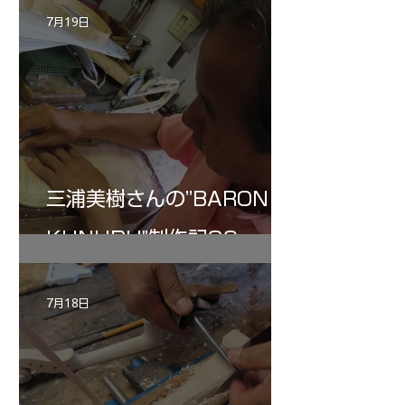
7月19日
三浦美樹さんの”BARON・
KUNUPU"制作記30
7月18日