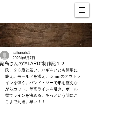
saitonorio1
2023年6月7日
副島さんの”ALARD"制作記１２
氏、２３歳と若い。ハギをいとも簡単に
終え。モールドを添え。５mmのアウトラ
インを弾く。バンド・ソーで形を整えな
がらカット。等高ラインを引き、ボール
盤でラインを決める。あっという間にこ
こまで到達。早い！！